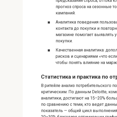
предсказания спроса, оттока к
прогноз спроса на сезонные т
кампаний.
Аналитика поведения пользова
контакта до покупки и повторн
магазине помогает выявлять у
покупки.
Качественная аналитика: доп
рисков и сценариями «что если
чтобы понять влияние на маржу
Статистика и практика по о
В ритейле анализ потребительского п
критическим. По данным Deloitte, к
аналитики, достигают на 15–20% бол
по сравнению с теми, кто ведет дан
показатель — общий цикл выполнения 
20–30% благодаря оптимизации график