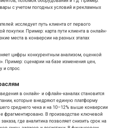
лиентов, поломок оборудования и т.д. Пример:
овары с учетом погодных условий и рекламных
телей: исследует путь клиента от первого
ой покупки. Пример: карта пути клиента в онлайн-
зкие места в конверсии на разных этапах
олняет цифры конкурентным анализом, оценкой
». Пример: сценарии на базе изменения цен,
 и спрос.
траслям
оведения в онлайн- и офлайн-каналах становится
омпании, которые внедряют единую платформу
ьшего среднего чека и на 10–12% выше конверсии
ные фрагментировано. В производстве ключевой
заказа, где аналитика позволяет снизить срок на
ов смен, запасов и логистики. В финансовом