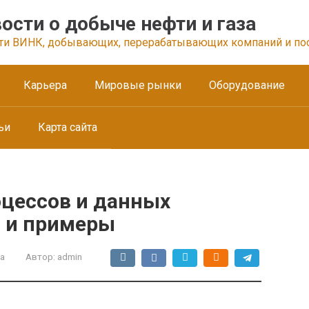
ости о добыче нефти и газа
ти ВИНК, добывающих, перерабатывающих компаний и по
Карьера
Мировые рынки
Оборудование
ьи
Карта сайта
оцессов и данных
 и примеры
а
Автор:
admin