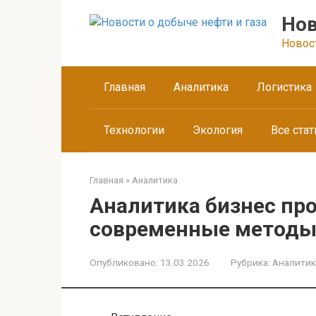
Перейти
Нов
к
контенту
Новос
Главная
Аналитика
Логистика
Технологии
Экология
Все стат
Главная
»
Аналитика
Аналитика бизнес пр
современные методы
Опубликовано:
13.03.2026
Рубрика:
Аналитик