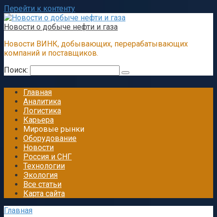
Перейти к контенту
Новости о добыче нефти и газа
Новости ВИНК, добывающих, перерабатывающих
компаний и поставщиков.
Поиск:
Главная
Аналитика
Логистика
Карьера
Мировые рынки
Оборудование
Новости
Россия и СНГ
Технологии
Экология
Все статьи
Карта сайта
Главная