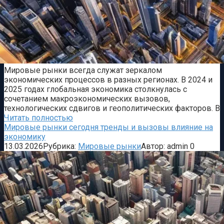
Мировые рынки всегда служат зеркалом
экономических процессов в разных регионах. В 2024 и
2025 годах глобальная экономика столкнулась с
сочетанием макроэкономических вызовов,
технологических сдвигов и геополитических факторов. В
Читать полностью
Мировые рынки сегодня тренды и вызовы влияние на
экономику
13.03.2026
Рубрика:
Мировые рынки
Автор:
admin
0