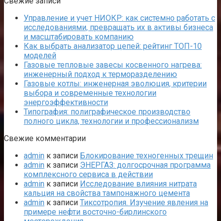
Свежие записи
Управление и учет НИОКР: как системно работать с
исследованиями, превращать их в активы бизнеса
и масштабировать компанию
Как выбрать анализатор цепей: рейтинг ТОП-10
моделей
Газовые тепловые завесы косвенного нагрева:
инженерный подход к терморазделению
Газовые котлы: инженерная эволюция, критерии
выбора и современные технологии
энергоэффективности
Типография: полиграфическое производство
полного цикла, технологии и профессионализм
Свежие комментарии
admin
к записи
Блокирование техногенных трещин
admin
к записи
ЭНЕРГАЗ: долгосрочная программа
комплексного сервиса в действии
admin
к записи
Исследование влияния нитрата
кальция на свойства тампонажного цемента
admin
к записи
Тиксотропия. Изучение явления на
примере нефти восточно-бирлинского