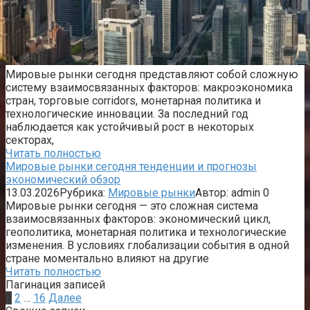
Мировые рынки сегодня представляют собой сложную
систему взаимосвязанных факторов: макроэкономика
стран, торговые corridors, монетарная политика и
технологические инновации. За последний год
наблюдается как устойчивый рост в некоторых
секторах,
Читать полностью
Мировые рынки сегодня тенденции и прогнозы
экономический обзор
13.03.2026
Рубрика:
Мировые рынки
Автор:
admin
0
Мировые рынки сегодня — это сложная система
взаимосвязанных факторов: экономический цикл,
геополитика, монетарная политика и технологические
изменения. В условиях глобализации события в одной
стране моментально влияют на другие
Читать полностью
Пагинация записей
1
2
…
16
Далее