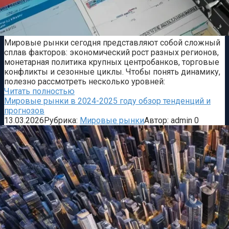
Мировые рынки сегодня представляют собой сложный
сплав факторов: экономический рост разных регионов,
монетарная политика крупных центробанков, торговые
конфликты и сезонные циклы. Чтобы понять динамику,
полезно рассмотреть несколько уровней:
Читать полностью
Мировые рынки в 2024-2025 году обзор тенденций и
прогнозов
13.03.2026
Рубрика:
Мировые рынки
Автор:
admin
0