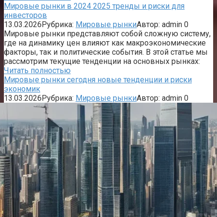
Мировые рынки в 2024 2025 тренды и риски для
инвесторов
13.03.2026
Рубрика:
Мировые рынки
Автор:
admin
0
Мировые рынки представляют собой сложную систему,
где на динамику цен влияют как макроэкономические
факторы, так и политические события. В этой статье мы
рассмотрим текущие тенденции на основных рынках:
Читать полностью
Мировые рынки сегодня новые тенденции и риски
экономик
13.03.2026
Рубрика:
Мировые рынки
Автор:
admin
0