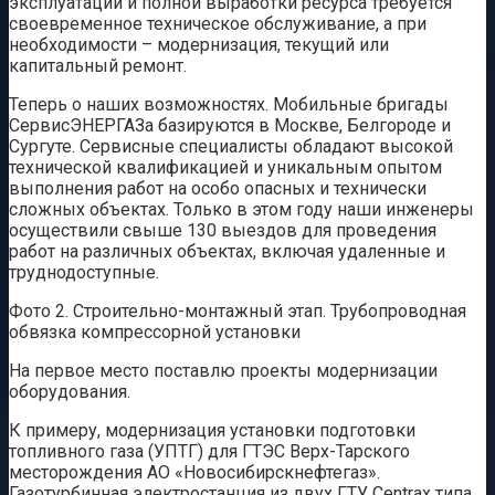
эксплуатации и полной выработки ресурса требуется
своевременное техническое обслуживание, а при
необходимости – модернизация, текущий или
капитальный ремонт.
Теперь о наших возможностях. Мобильные бригады
СервисЭНЕРГАЗа базируются в Москве, Белгороде и
Сургуте. Сервисные специалисты обладают высокой
технической квалификацией и уникальным опытом
выполнения работ на особо опасных и технически
сложных объектах. Только в этом году наши инженеры
осуществили свыше 130 выездов для проведения
работ на различных объектах, включая удаленные и
труднодоступные.
Фото 2. Строительно-монтажный этап. Трубопроводная
обвязка компрессорной установки
На первое место поставлю проекты модернизации
оборудования.
К примеру, модернизация установки подготовки
топливного газа (УПТГ) для ГТЭС Верх-Тарского
месторождения АО «Новосибирскнефтегаз».
Газотурбинная электростанция из двух ГТУ Centrax типа