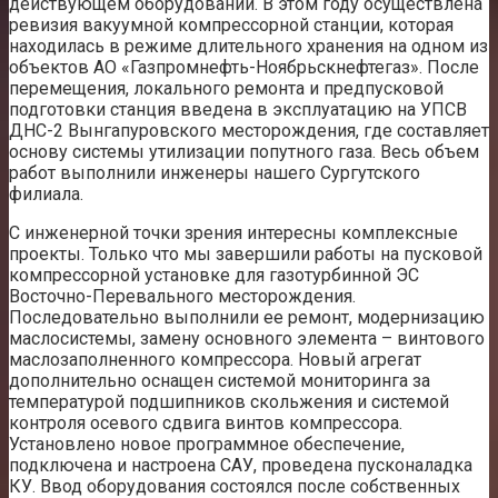
действующем оборудовании. В этом году осуществлена
ревизия вакуумной компрессорной станции, которая
находилась в режиме длительного хранения на одном из
объектов АО «Газпромнефть-Ноябрьскнефтегаз». После
перемещения, локального ремонта и предпусковой
подготовки станция введена в эксплуатацию на УПСВ
ДНС-2 Вынгапуровского месторождения, где составляет
основу системы утилизации попутного газа. Весь объем
работ выполнили инженеры нашего Сургутского
филиала.
С инженерной точки зрения интересны комплексные
проекты. Только что мы завершили работы на пусковой
компрессорной установке для газотурбинной ЭС
Восточно-Перевального месторождения.
Последовательно выполнили ее ремонт, модернизацию
маслосистемы, замену основного элемента – винтового
маслозаполненного компрессора. Новый агрегат
дополнительно оснащен системой мониторинга за
температурой подшипников скольжения и системой
контроля осевого сдвига винтов компрессора.
Установлено новое программное обеспечение,
подключена и настроена САУ, проведена пусконаладка
КУ. Ввод оборудования состоялся после собственных