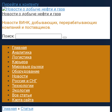
Перейти к контенту
Новости о добыче нефти и газа
Новости ВИНК, добывающих, перерабатывающих
компаний и поставщиков.
Поиск:
Главная
Аналитика
Логистика
Карьера
Мировые рынки
Оборудование
Новости
Россия и СНГ
Технологии
Экология
Все статьи
Карта сайта
Главная
»
Статьи