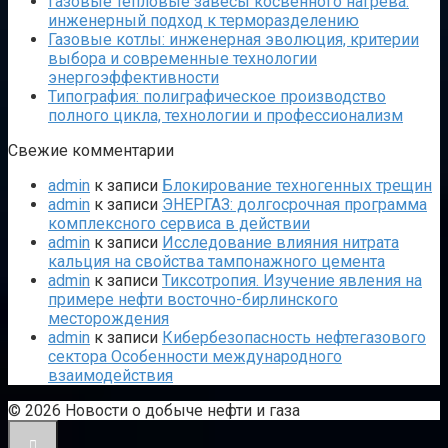
Газовые тепловые завесы косвенного нагрева:
инженерный подход к терморазделению
Газовые котлы: инженерная эволюция, критерии
выбора и современные технологии
энергоэффективности
Типография: полиграфическое производство
полного цикла, технологии и профессионализм
Свежие комментарии
admin
к записи
Блокирование техногенных трещин
admin
к записи
ЭНЕРГАЗ: долгосрочная программа
комплексного сервиса в действии
admin
к записи
Исследование влияния нитрата
кальция на свойства тампонажного цемента
admin
к записи
Тиксотропия. Изучение явления на
примере нефти восточно-бирлинского
месторождения
admin
к записи
Кибербезопасность нефтегазового
сектора Особенности международного
взаимодействия
© 2026 Новости о добыче нефти и газа