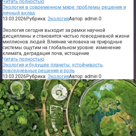
Читать полностью
Экология в современном мире: проблемы решения и
личный вклад
13.03.2026
Рубрика:
Экология
Автор:
admin
0
Экология сегодня выходит за рамки научной
дисциплины и становится частью повседневной жизни
миллионов людей. Влияние человека на природные
системы ощутим на глобальном уровне: изменение
климата, деградация почв, истощение
Читать полностью
Экология и будущее планеты: устойчивость,
повседневные решения и роль
13.03.2026
Рубрика:
Экология
Автор:
admin
0