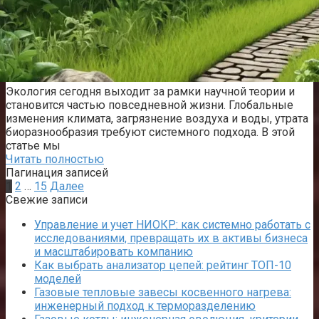
Экология сегодня выходит за рамки научной теории и
становится частью повседневной жизни. Глобальные
изменения климата, загрязнение воздуха и воды, утрата
биоразнообразия требуют системного подхода. В этой
статье мы
Читать полностью
Пагинация записей
1
2
…
15
Далее
Свежие записи
Управление и учет НИОКР: как системно работать с
исследованиями, превращать их в активы бизнеса
и масштабировать компанию
Как выбрать анализатор цепей: рейтинг ТОП-10
моделей
Газовые тепловые завесы косвенного нагрева:
инженерный подход к терморазделению