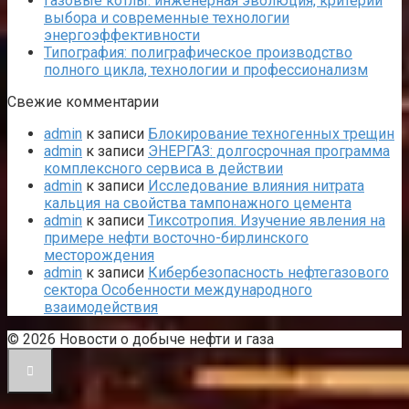
Газовые котлы: инженерная эволюция, критерии
выбора и современные технологии
энергоэффективности
Типография: полиграфическое производство
полного цикла, технологии и профессионализм
Свежие комментарии
admin
к записи
Блокирование техногенных трещин
admin
к записи
ЭНЕРГАЗ: долгосрочная программа
комплексного сервиса в действии
admin
к записи
Исследование влияния нитрата
кальция на свойства тампонажного цемента
admin
к записи
Тиксотропия. Изучение явления на
примере нефти восточно-бирлинского
месторождения
admin
к записи
Кибербезопасность нефтегазового
сектора Особенности международного
взаимодействия
© 2026 Новости о добыче нефти и газа