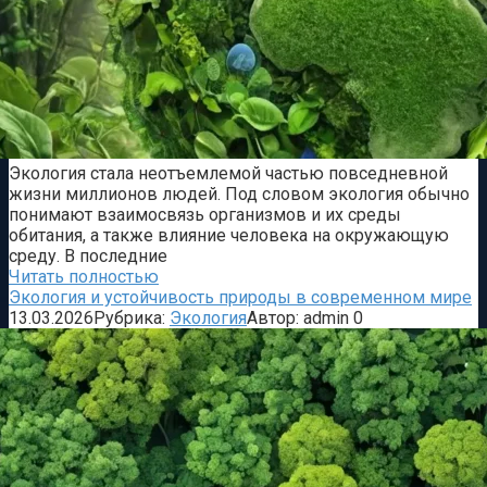
Экология стала неотъемлемой частью повседневной
жизни миллионов людей. Под словом экология обычно
понимают взаимосвязь организмов и их среды
обитания, а также влияние человека на окружающую
среду. В последние
Читать полностью
Экология и устойчивость природы в современном мире
13.03.2026
Рубрика:
Экология
Автор:
admin
0