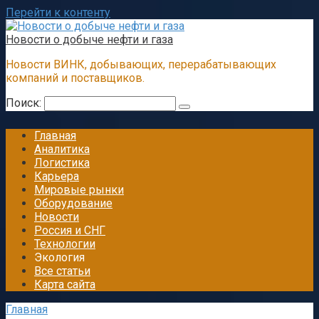
Перейти к контенту
Новости о добыче нефти и газа
Новости ВИНК, добывающих, перерабатывающих
компаний и поставщиков.
Поиск:
Главная
Аналитика
Логистика
Карьера
Мировые рынки
Оборудование
Новости
Россия и СНГ
Технологии
Экология
Все статьи
Карта сайта
Главная