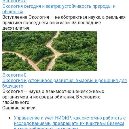
Экология
0
Экология сегодня и завтра: устойчивость природы и
общества
Вступление Экология — не абстрактная наука, а реальная
практика повседневной жизни. За последние
десятилетия
Экология
0
Экология и устойчивое развитие: вызовы и решения для
будущего
Экология — наука о взаимоотношениях живых
организмов и их среды обитания. В условиях
глобального
Свежие записи
Управление и учет НИОКР: как системно работать с
исследованиями, превращать их в активы бизнеса
и масштабировать компанию