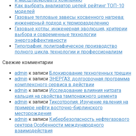
Как выбрать анализатор цепей: рейтинг ТОП-10
моделей
Газовые тепловые завесы косвенного нагрева:
инженерный подход к терморазделению
Газовые котлы: инженерная эволюция, критерии
выбора и современные технологии
энергоэффективности
Типография: полиграфическое производство
полного цикла, технологии и профессионализм
Свежие комментарии
admin
к записи
Блокирование техногенных трещин
admin
к записи
ЭНЕРГАЗ: долгосрочная программа
комплексного сервиса в действии
admin
к записи
Исследование влияния нитрата
кальция на свойства тампонажного цемента
admin
к записи
Тиксотропия. Изучение явления на
примере нефти восточно-бирлинского
месторождения
admin
к записи
Кибербезопасность нефтегазового
сектора Особенности международного
взаимодействия