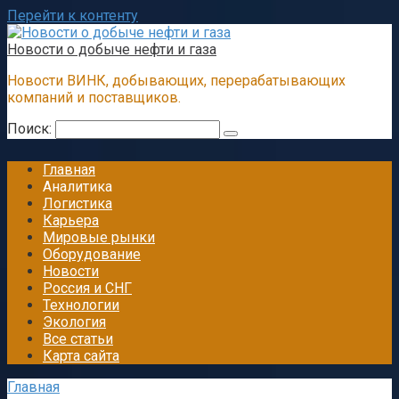
Перейти к контенту
Новости о добыче нефти и газа
Новости ВИНК, добывающих, перерабатывающих
компаний и поставщиков.
Поиск:
Главная
Аналитика
Логистика
Карьера
Мировые рынки
Оборудование
Новости
Россия и СНГ
Технологии
Экология
Все статьи
Карта сайта
Главная