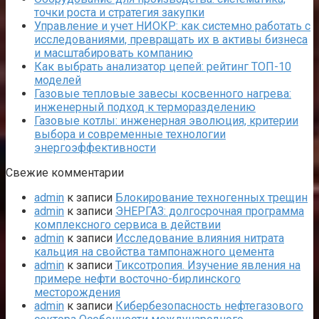
точки роста и стратегия закупки
Управление и учет НИОКР: как системно работать с
исследованиями, превращать их в активы бизнеса
и масштабировать компанию
Как выбрать анализатор цепей: рейтинг ТОП-10
моделей
Газовые тепловые завесы косвенного нагрева:
инженерный подход к терморазделению
Газовые котлы: инженерная эволюция, критерии
выбора и современные технологии
энергоэффективности
Свежие комментарии
admin
к записи
Блокирование техногенных трещин
admin
к записи
ЭНЕРГАЗ: долгосрочная программа
комплексного сервиса в действии
admin
к записи
Исследование влияния нитрата
кальция на свойства тампонажного цемента
admin
к записи
Тиксотропия. Изучение явления на
примере нефти восточно-бирлинского
месторождения
admin
к записи
Кибербезопасность нефтегазового