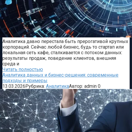
Аналитика давно перестала быть прерогативой крупных
корпораций. Сейчас любой бизнес, будь то стартап или
локальная сеть кафе, сталкивается с потоком данных:
результаты продаж, поведение клиентов, внешняя
среда и
Читать полностью
Аналитика данных и бизнес-решения: современные
подходы и примеры
13.03.2026
Рубрика:
Аналитика
Автор:
admin
0