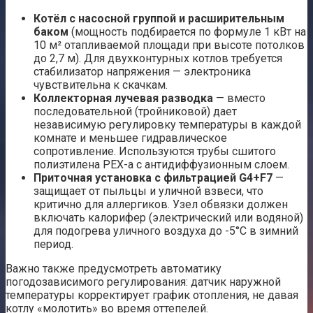
Котёл с насосной группой и расширительным
баком
(мощность подбирается по формуле 1 кВт на
10 м² отапливаемой площади при высоте потолков
до 2,7 м). Для двухконтурных котлов требуется
стабилизатор напряжения — электроника
чувствительна к скачкам.
Коллекторная лучевая разводка
— вместо
последовательной (тройниковой) дает
независимую регулировку температуры в каждой
комнате и меньшее гидравлическое
сопротивление. Используются трубы сшитого
полиэтилена PEX-a с антидиффузионным слоем.
Приточная установка с фильтрацией G4+F7
—
защищает от пыльцы и уличной взвеси, что
критично для аллергиков. Узел обвязки должен
включать калорифер (электрический или водяной)
для подогрева уличного воздуха до -5°C в зимний
период.
Важно также предусмотреть автоматику
погодозависимого регулирования: датчик наружной
температуры корректирует график отопления, не давая
котлу «молотить» во время оттепелей.