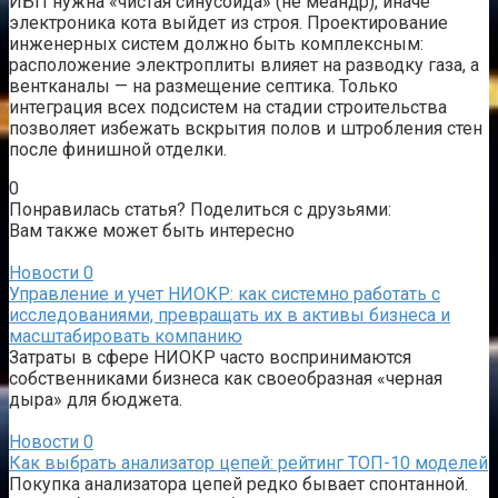
ИБП нужна «чистая синусоида» (не меандр), иначе
электроника кота выйдет из строя. Проектирование
инженерных систем должно быть комплексным:
расположение электроплиты влияет на разводку газа, а
вентканалы — на размещение септика. Только
интеграция всех подсистем на стадии строительства
позволяет избежать вскрытия полов и штробления стен
после финишной отделки.
0
Понравилась статья? Поделиться с друзьями:
Вам также может быть интересно
Новости
0
Управление и учет НИОКР: как системно работать с
исследованиями, превращать их в активы бизнеса и
масштабировать компанию
Затраты в сфере НИОКР часто воспринимаются
собственниками бизнеса как своеобразная «черная
дыра» для бюджета.
Новости
0
Как выбрать анализатор цепей: рейтинг ТОП-10 моделей
Покупка анализатора цепей редко бывает спонтанной.