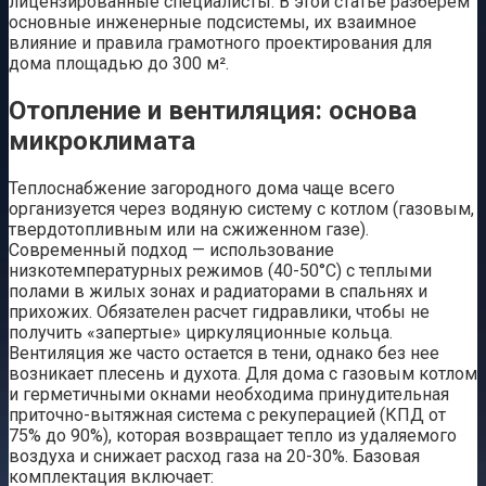
лицензированные специалисты. В этой статье разберем
основные инженерные подсистемы, их взаимное
влияние и правила грамотного проектирования для
дома площадью до 300 м².
Отопление и вентиляция: основа
микроклимата
Теплоснабжение загородного дома чаще всего
организуется через водяную систему с котлом (газовым,
твердотопливным или на сжиженном газе).
Современный подход — использование
низкотемпературных режимов (40-50°C) с теплыми
полами в жилых зонах и радиаторами в спальнях и
прихожих. Обязателен расчет гидравлики, чтобы не
получить «запертые» циркуляционные кольца.
Вентиляция же часто остается в тени, однако без нее
возникает плесень и духота. Для дома с газовым котлом
и герметичными окнами необходима принудительная
приточно-вытяжная система с рекуперацией (КПД от
75% до 90%), которая возвращает тепло из удаляемого
воздуха и снижает расход газа на 20-30%. Базовая
комплектация включает: