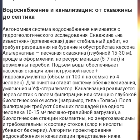
Водоснабжение и канализация: от скважины
до септика
Автономная система водоснабжения начинается с
гидрогеологического исследования. Скважина «на
известняк» (артезианская) дает стабильный дебит, но
требует разрешения на бурение и обустройства кессона.
Альтернатива — песчаная скважина (глубиной 15-30 м),
проще в оформлении, но ресурс меньше (5-7 лет) и
возможны перебои. Подъем воды обеспечивает
насосная станция или погружной насос +
гидроаккумулятор (объем от 100 л на семью из 4
человек). Для очистки ставят систему обезжелезивания,
умягчения и УФ-стерилизатор. Канализация реализуется
через септик с полем фильтрации или станцию глубокой
биологической очистки (например, типа «Топас»). Поля
фильтрации требуют больших площадей (на одного
человека 10-15 м² песчано-гравийной загрузки), а
биологические станции компактны, но энергозависимы
и требовательны к составу стоков (хлор и кислоты
убивают бактерии). Алгоритм проектирования
водоснабжения и канализации представлен ниже.