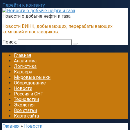
Перейти к контенту
Новости о добыче нефти и газа
Новости ВИНК, добывающих, перерабатывающих
компаний и поставщиков.
Поиск:
Главная
Аналитика
Логистика
Карьера
Мировые рынки
Оборудование
Новости
Россия и СНГ
Технологии
Экология
Все статьи
Карта сайта
Главная
»
Новости