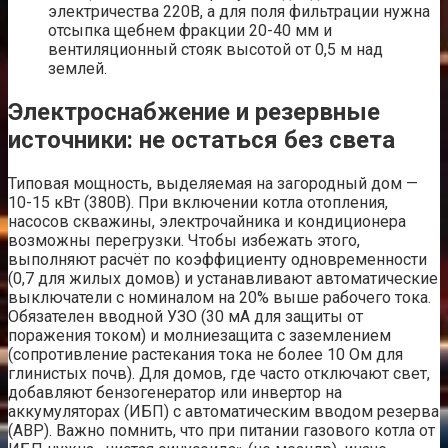
электричества 220В, а для поля фильтрации нужна
отсыпка щебнем фракции 20-40 мм и
вентиляционный стояк высотой от 0,5 м над
землей.
Электроснабжение и резервные
источники: не остаться без света
Типовая мощность, выделяемая на загородный дом —
10-15 кВт (380В). При включении котла отопления,
насосов скважины, электрочайника и кондиционера
возможны перегрузки. Чтобы избежать этого,
выполняют расчёт по коэффициенту одновременности
(0,7 для жилых домов) и устанавливают автоматические
выключатели с номиналом на 20% выше рабочего тока.
Обязателен вводной УЗО (30 мА для защиты от
поражения током) и молниезащита с заземлением
(сопротивление растекания тока не более 10 Ом для
глинистых почв). Для домов, где часто отключают свет,
добавляют бензогенератор или инвертор на
аккумуляторах (ИБП) с автоматическим вводом резерва
(АВР). Важно помнить, что при питании газового котла от