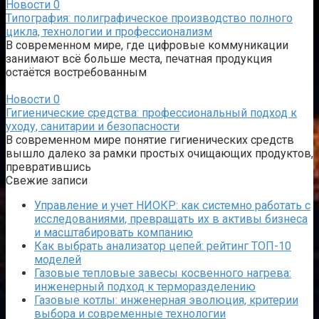
Новости
0
Типография: полиграфическое производство полного
цикла, технологии и профессионализм
В современном мире, где цифровые коммуникации
занимают всё больше места, печатная продукция
остаётся востребованным
Новости
0
Гигиенические средства: профессиональный подход к
уходу, санитарии и безопасности
В современном мире понятие гигиенических средств
вышло далеко за рамки простых очищающих продуктов,
превратившись
Свежие записи
Управление и учет НИОКР: как системно работать с
исследованиями, превращать их в активы бизнеса
и масштабировать компанию
Как выбрать анализатор цепей: рейтинг ТОП-10
моделей
Газовые тепловые завесы косвенного нагрева:
инженерный подход к терморазделению
Газовые котлы: инженерная эволюция, критерии
выбора и современные технологии