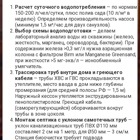
Расчет суточного водопотребления
— по нормам
150-200 л/чел/сутки, плюс полив сада (10 л/м² в
неделю). Определяем производительность насоса
(минимум 1,5 м³/час для двух санузлов).
Выбор схемы водоподготовки
— делаем
лабораторный анализ воды из скважины (железо,
жесткость, марганец, сероводород, бактерии). При
содержании железа >0,3 мг/л нужна аэрационная
колонна с фильтром Birm или Manganese Greensand,
при жесткости >5 мг-экв/л — ионообменный
умягчитель.
Трассировка труб внутри дома и греющего
кабеля
— трубы ХВС и ГВС прокладываются в
утеплителе, место ввода в дом ниже глубины
промерзания (для средней полосы РФ — 1,5 м).
Наружный кессон утепляется экструдированным
пенополистиролом. Греющий кабель
(саморегулирующийся) оборачивается вокруг
трубы в зоне цоколя.
Монтаж септика с уклоном самотечных труб
—
уклон канализационных труб ПВХ Ø110 мм
составляет 2 см на 1 метр, для Ø50 мм — 3 см/м.
Станция биоочистки требует подвода