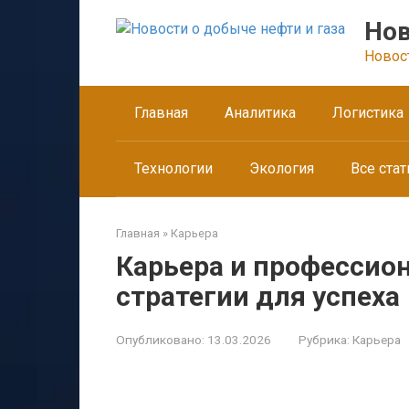
Перейти
Нов
к
контенту
Новос
Главная
Аналитика
Логистика
Технологии
Экология
Все стат
Главная
»
Карьера
Карьера и профессио
стратегии для успеха
Опубликовано:
13.03.2026
Рубрика:
Карьера