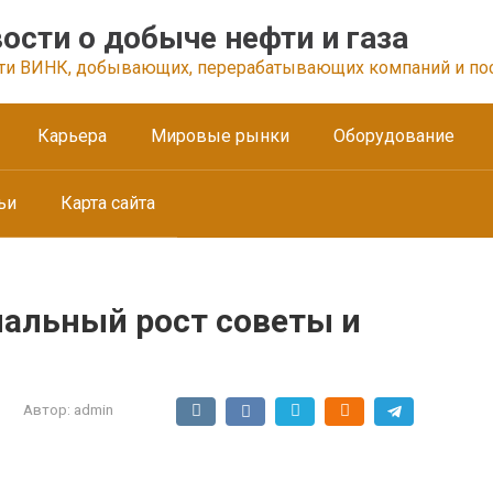
ости о добыче нефти и газа
ти ВИНК, добывающих, перерабатывающих компаний и по
Карьера
Мировые рынки
Оборудование
ьи
Карта сайта
нальный рост советы и
Автор:
admin