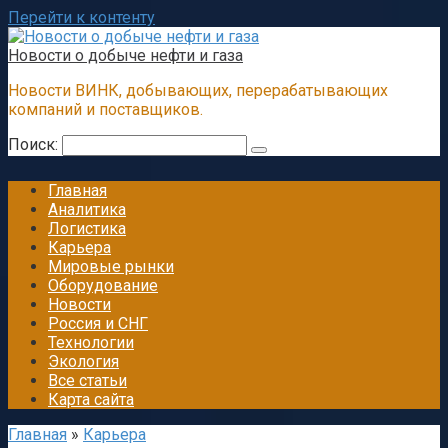
Перейти к контенту
Новости о добыче нефти и газа
Новости ВИНК, добывающих, перерабатывающих
компаний и поставщиков.
Поиск:
Главная
Аналитика
Логистика
Карьера
Мировые рынки
Оборудование
Новости
Россия и СНГ
Технологии
Экология
Все статьи
Карта сайта
Главная
»
Карьера