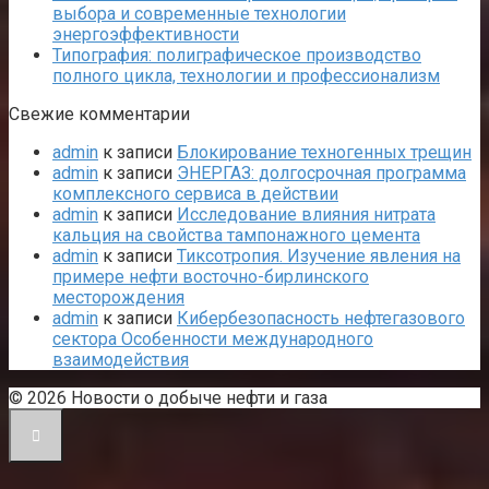
выбора и современные технологии
энергоэффективности
Типография: полиграфическое производство
полного цикла, технологии и профессионализм
Свежие комментарии
admin
к записи
Блокирование техногенных трещин
admin
к записи
ЭНЕРГАЗ: долгосрочная программа
комплексного сервиса в действии
admin
к записи
Исследование влияния нитрата
кальция на свойства тампонажного цемента
admin
к записи
Тиксотропия. Изучение явления на
примере нефти восточно-бирлинского
месторождения
admin
к записи
Кибербезопасность нефтегазового
сектора Особенности международного
взаимодействия
© 2026 Новости о добыче нефти и газа