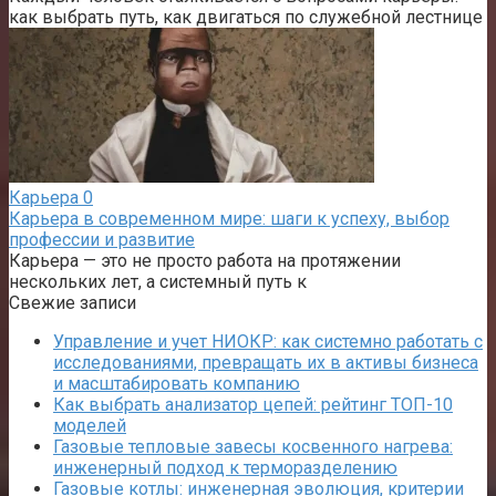
как выбрать путь, как двигаться по служебной лестнице
Карьера
0
Карьера в современном мире: шаги к успеху, выбор
профессии и развитие
Карьера — это не просто работа на протяжении
нескольких лет, а системный путь к
Свежие записи
Управление и учет НИОКР: как системно работать с
исследованиями, превращать их в активы бизнеса
и масштабировать компанию
Как выбрать анализатор цепей: рейтинг ТОП-10
моделей
Газовые тепловые завесы косвенного нагрева:
инженерный подход к терморазделению
Газовые котлы: инженерная эволюция, критерии