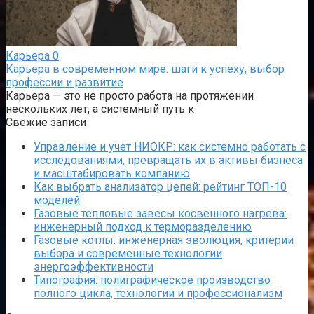
Карьера
0
Карьера в современном мире: шаги к успеху, выбор
профессии и развитие
Карьера — это не просто работа на протяжении
нескольких лет, а системный путь к
Свежие записи
Управление и учет НИОКР: как системно работать с
исследованиями, превращать их в активы бизнеса
и масштабировать компанию
Как выбрать анализатор цепей: рейтинг ТОП-10
моделей
Газовые тепловые завесы косвенного нагрева:
инженерный подход к терморазделению
Газовые котлы: инженерная эволюция, критерии
выбора и современные технологии
энергоэффективности
Типография: полиграфическое производство
полного цикла, технологии и профессионализм