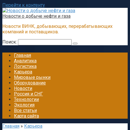
Перейти к контенту
Новости о добыче нефти и газа
Новости ВИНК, добывающих, перерабатывающих
компаний и поставщиков.
Поиск:
Главная
Аналитика
Логистика
Карьера
Мировые рынки
Оборудование
Новости
Россия и СНГ
Технологии
Экология
Все статьи
Карта сайта
Главная
»
Карьера