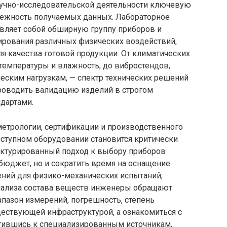
учно-исследовательской деятельности ключевую
адежность получаемых данных. Лабораторное
вляет собой обширную группу приборов и
ирования различных физических воздействий,
ля качества готовой продукции. От климатических
емпературы и влажность, до вибростендов,
еским нагрузкам, — спектр технических решений
роводить валидацию изделий в строгом
дартами.
метрологии, сертификации и производственного
оступном оборудовании становится критически
уктурированный подход к выбору приборов
бюджет, но и сократить время на оснащение
ений для физико-механических испытаний,
нализа состава веществ инженеры обращают
апазон измерений, погрешность, степень
ществующей инфраструктурой, а ознакомиться с
тившись к специализированным источникам,