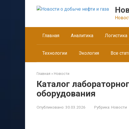
Перейти
Нов
к
контенту
Новос
Главная
Аналитика
Логистика
Технологии
Экология
Все стат
Главная
»
Новости
Каталог лабораторно
оборудования
Опубликовано:
30.03.2026
Рубрика:
Новости