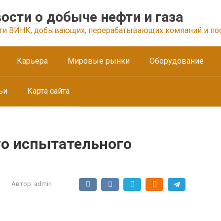
ости о добыче нефти и газа
ти ВИНК, добывающих, перерабатывающих компаний и по
Карьера
Мировые рынки
Оборудование
ьи
Карта сайта
го испытательного
Автор:
admin