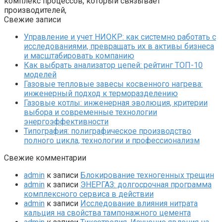
комплекс процессов, который связывает
производителей,
Свежие записи
Управление и учет НИОКР: как системно работать с
исследованиями, превращать их в активы бизнеса
и масштабировать компанию
Как выбрать анализатор цепей: рейтинг ТОП-10
моделей
Газовые тепловые завесы косвенного нагрева:
инженерный подход к терморазделению
Газовые котлы: инженерная эволюция, критерии
выбора и современные технологии
энергоэффективности
Типография: полиграфическое производство
полного цикла, технологии и профессионализм
Свежие комментарии
admin
к записи
Блокирование техногенных трещин
admin
к записи
ЭНЕРГАЗ: долгосрочная программа
комплексного сервиса в действии
admin
к записи
Исследование влияния нитрата
кальция на свойства тампонажного цемента