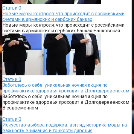
Статьи
0
Новые меры контроля: что происходит с российскими
счетами в армянских и сербских банках
Новые меры контроля: что происходит с российскими
счетами в армянских и сербских банках Банковская
Статьи
0
Заботьтесь о себе: уникальная ночная акция по
профилактике здоровья проходит в Долгодеревенском
Заботьтесь о себе: уникальная ночная акция по
профилактике здоровья проходит в Долгодеревенском
В современном
Статьи
0
Искусство выбора подарков: взгляд историка моды на
важность внимания и тонкости дарения