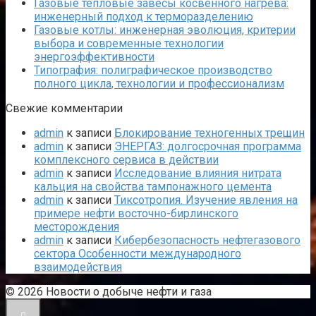
Газовые тепловые завесы косвенного нагрева:
инженерный подход к терморазделению
Газовые котлы: инженерная эволюция, критерии
выбора и современные технологии
энергоэффективности
Типография: полиграфическое производство
полного цикла, технологии и профессионализм
Свежие комментарии
admin
к записи
Блокирование техногенных трещин
admin
к записи
ЭНЕРГАЗ: долгосрочная программа
комплексного сервиса в действии
admin
к записи
Исследование влияния нитрата
кальция на свойства тампонажного цемента
admin
к записи
Тиксотропия. Изучение явления на
примере нефти восточно-бирлинского
месторождения
admin
к записи
Кибербезопасность нефтегазового
сектора Особенности международного
взаимодействия
© 2026 Новости о добыче нефти и газа