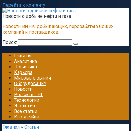
Перейти к контенту
Новости о добыче нефти и газа
Новости ВИНК, добывающих, перерабатывающих
компаний и поставщиков.
Поиск:
Главная
Аналитика
Логистика
Карьера
Мировые рынки
Оборудование
Новости
Россия и СНГ
Технологии
Экология
Все статьи
Карта сайта
Главная
»
Статьи