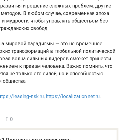
 развития и решение сложных проблем, другие
методов. В любом случае, современная эпоха
о и мудрости, чтобы управлять обществом без
гражданских свобод.
ена мировой парадигмы — это не временное
боких трансформаций в глобальной политической
новая волна сильных лидеров сможет принести
ением к правам человека. Важно помнить, что
ся не только его силой, но и способностью
и общества.
ttps://leasing-nsk.ru
,
https://localization.net.ru
,
0
я? Поделиться с друзьями: