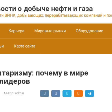
ости о добыче нефти и газа
ти ВИНК, добывающих, перерабатывающих компаний и по
Карьера
Мировые рынки
Оборудование
ьи
Карта сайта
таризму: почему в мире
 лидеров
Автор:
admin