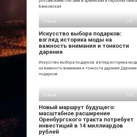
российскими счетами в армянских и сербских банка
Банковская
Статьи
0
Искусство выбора подарков:
взгляд историка моды на
важность внимания и тонкости
дарения
Искусство выбора подарков: взгляд историка мо
на важность внимания и тонкости дарения Дарение
подарков
Статьи
0
Новый маршрут будущего:
масштабное расширение
Оренбургского тракта потребует
инвестиций в 14 миллиардов
рублей