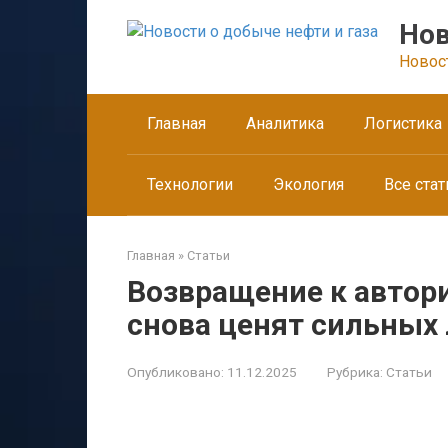
Перейти
Нов
к
контенту
Новос
Главная
Аналитика
Логистика
Технологии
Экология
Все стат
Главная
»
Статьи
Возвращение к автори
снова ценят сильных
Опубликовано:
11.12.2025
Рубрика:
Статьи