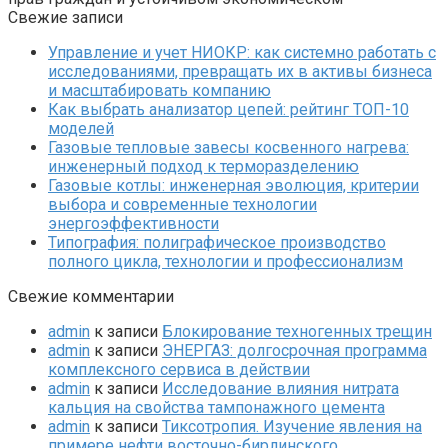
Свежие записи
Управление и учет НИОКР: как системно работать с
исследованиями, превращать их в активы бизнеса
и масштабировать компанию
Как выбрать анализатор цепей: рейтинг ТОП-10
моделей
Газовые тепловые завесы косвенного нагрева:
инженерный подход к терморазделению
Газовые котлы: инженерная эволюция, критерии
выбора и современные технологии
энергоэффективности
Типография: полиграфическое производство
полного цикла, технологии и профессионализм
Свежие комментарии
admin
к записи
Блокирование техногенных трещин
admin
к записи
ЭНЕРГАЗ: долгосрочная программа
комплексного сервиса в действии
admin
к записи
Исследование влияния нитрата
кальция на свойства тампонажного цемента
admin
к записи
Тиксотропия. Изучение явления на
примере нефти восточно-бирлинского