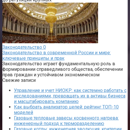
Законодательство
0
Законодательство в современной России и мире:
ключевые принципы и прак
Законодательство играет фундаментальную роль в
формировании справедливого общества, обеспечении
прав граждан и устойчивом экономическом
Свежие записи
Управление и учет НИОКР: как системно работать с
исследованиями, превращать их в активы бизнеса
и масштабировать компанию
Как выбрать анализатор цепей: рейтинг ТОП-10
моделей
Газовые тепловые завесы косвенного нагрева:
инженерный подход к терморазделению
Газовые котлы: инженерная эволюция, критерии