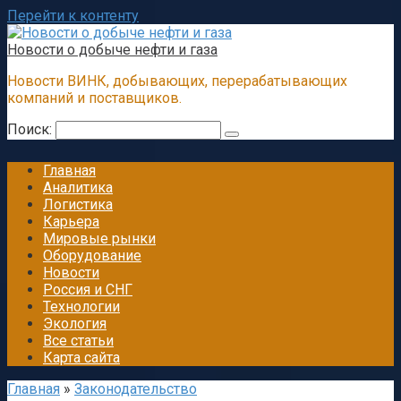
Перейти к контенту
Новости о добыче нефти и газа
Новости ВИНК, добывающих, перерабатывающих
компаний и поставщиков.
Поиск:
Главная
Аналитика
Логистика
Карьера
Мировые рынки
Оборудование
Новости
Россия и СНГ
Технологии
Экология
Все статьи
Карта сайта
Главная
»
Законодательство