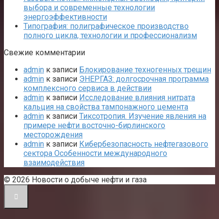
выбора и современные технологии
энергоэффективности
Типография: полиграфическое производство
полного цикла, технологии и профессионализм
Свежие комментарии
admin
к записи
Блокирование техногенных трещин
admin
к записи
ЭНЕРГАЗ: долгосрочная программа
комплексного сервиса в действии
admin
к записи
Исследование влияния нитрата
кальция на свойства тампонажного цемента
admin
к записи
Тиксотропия. Изучение явления на
примере нефти восточно-бирлинского
месторождения
admin
к записи
Кибербезопасность нефтегазового
сектора Особенности международного
взаимодействия
© 2026 Новости о добыче нефти и газа