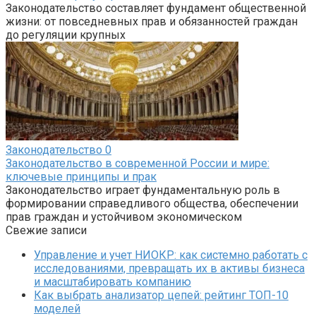
Законодательство составляет фундамент общественной
жизни: от повседневных прав и обязанностей граждан
до регуляции крупных
Законодательство
0
Законодательство в современной России и мире:
ключевые принципы и прак
Законодательство играет фундаментальную роль в
формировании справедливого общества, обеспечении
прав граждан и устойчивом экономическом
Свежие записи
Управление и учет НИОКР: как системно работать с
исследованиями, превращать их в активы бизнеса
и масштабировать компанию
Как выбрать анализатор цепей: рейтинг ТОП-10
моделей