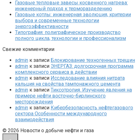
Газовые тепловые завесы косвенного нагрева:
инженерный подход к терморазделению
Газовые котлы: инженерная эволюция, критерии
выбора и современные технологии
энергоэффективности
Типография: полиграфическое производство
полного цикла, технологии и профессионализм
Свежие комментарии
admin
к записи
Блокирование техногенных трещин
admin
к записи
ЭНЕРГАЗ: долгосрочная программа
комплексного сервиса в действии
admin
к записи
Исследование влияния нитрата
кальция на свойства тампонажного цемента
admin
к записи
Тиксотропия. Изучение явления на
примере нефти восточно-бирлинского
месторождения
admin
к записи
Кибербезопасность нефтегазового
сектора Особенности международного
взаимодействия
© 2026 Новости о добыче нефти и газа