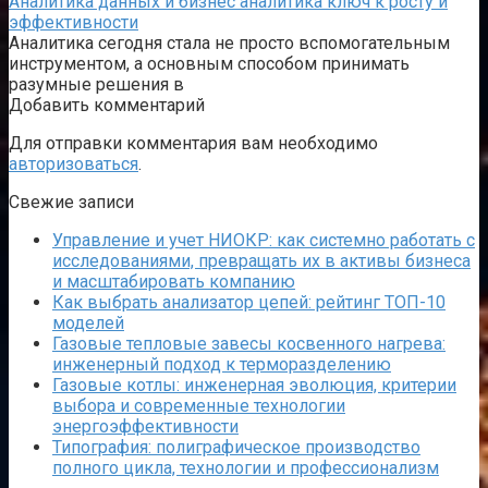
Аналитика данных и бизнес аналитика ключ к росту и
эффективности
Аналитика сегодня стала не просто вспомогательным
инструментом, а основным способом принимать
разумные решения в
Добавить комментарий
Для отправки комментария вам необходимо
авторизоваться
.
Свежие записи
Управление и учет НИОКР: как системно работать с
исследованиями, превращать их в активы бизнеса
и масштабировать компанию
Как выбрать анализатор цепей: рейтинг ТОП-10
моделей
Газовые тепловые завесы косвенного нагрева:
инженерный подход к терморазделению
Газовые котлы: инженерная эволюция, критерии
выбора и современные технологии
энергоэффективности
Типография: полиграфическое производство
полного цикла, технологии и профессионализм