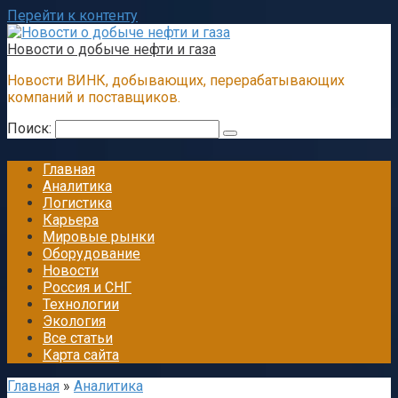
Перейти к контенту
Новости о добыче нефти и газа
Новости ВИНК, добывающих, перерабатывающих
компаний и поставщиков.
Поиск:
Главная
Аналитика
Логистика
Карьера
Мировые рынки
Оборудование
Новости
Россия и СНГ
Технологии
Экология
Все статьи
Карта сайта
Главная
»
Аналитика