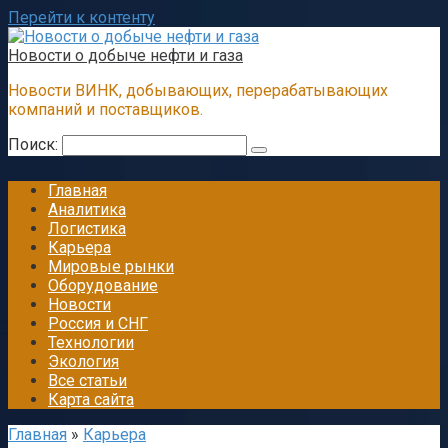
Перейти к контенту
Новости о добыче нефти и газа
Новости ВИНК, добывающих, перерабатывающих
компаний и поставщиков.
Поиск:
Главная
Аналитика
Логистика
Карьера
Мировые рынки
Оборудование
Новости
Россия и СНГ
Технологии
Экология
Все статьи
Карта сайта
Главная
»
Карьера