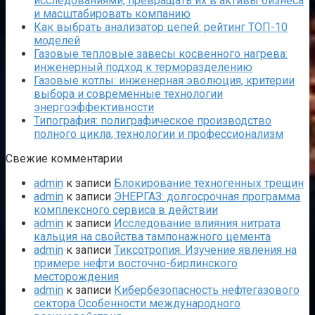
исследованиями, превращать их в активы бизнеса
и масштабировать компанию
Как выбрать анализатор цепей: рейтинг ТОП-10
моделей
Газовые тепловые завесы косвенного нагрева:
инженерный подход к терморазделению
Газовые котлы: инженерная эволюция, критерии
выбора и современные технологии
энергоэффективности
Типография: полиграфическое производство
полного цикла, технологии и профессионализм
Свежие комментарии
admin
к записи
Блокирование техногенных трещин
admin
к записи
ЭНЕРГАЗ: долгосрочная программа
комплексного сервиса в действии
admin
к записи
Исследование влияния нитрата
кальция на свойства тампонажного цемента
admin
к записи
Тиксотропия. Изучение явления на
примере нефти восточно-бирлинского
месторождения
admin
к записи
Кибербезопасность нефтегазового
сектора Особенности международного