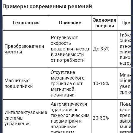
Примеры современных решений
Экономия
Технология
Описание
Пре
энергии
Гибко
Регулируют
сниж
скорость
Преобразователи
износ
вращения насоса
До 35%
частоты
сниж
в зависимости
пико
от потребности
нагру
Отсутствие
Мини
механического
Магнитные
обслу
трения за счет
10-15%
подшипники
увели
магнитной
срока
левитации
Автоматическая
Повы
адаптация к
надеж
Интеллектуальные
технологическим
пред
системы
20-30%
параметрам и
авари
управления
аварийным
мини
ситуациям
затра