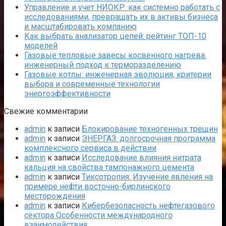
Управление и учет НИОКР: как системно работать с
исследованиями, превращать их в активы бизнеса
и масштабировать компанию
Как выбрать анализатор цепей: рейтинг ТОП-10
моделей
Газовые тепловые завесы косвенного нагрева:
инженерный подход к терморазделению
Газовые котлы: инженерная эволюция, критерии
выбора и современные технологии
энергоэффективности
Свежие комментарии
admin
к записи
Блокирование техногенных трещин
admin
к записи
ЭНЕРГАЗ: долгосрочная программа
комплексного сервиса в действии
admin
к записи
Исследование влияния нитрата
кальция на свойства тампонажного цемента
admin
к записи
Тиксотропия. Изучение явления на
примере нефти восточно-бирлинского
месторождения
admin
к записи
Кибербезопасность нефтегазового
сектора Особенности международного
взаимодействия