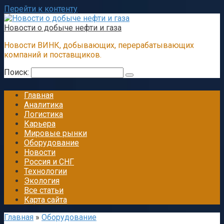
Перейти к контенту
Новости о добыче нефти и газа
Новости ВИНК, добывающих, перерабатывающих
компаний и поставщиков.
Поиск:
Главная
Аналитика
Логистика
Карьера
Мировые рынки
Оборудование
Новости
Россия и СНГ
Технологии
Экология
Все статьи
Карта сайта
Главная
»
Оборудование