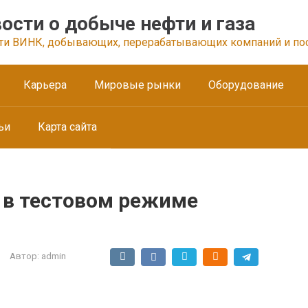
ости о добыче нефти и газа
ти ВИНК, добывающих, перерабатывающих компаний и по
Карьера
Мировые рынки
Оборудование
ьи
Карта сайта
 в тестовом режиме
Автор:
admin