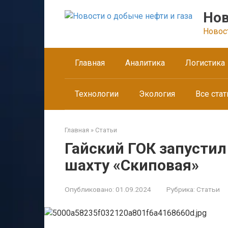
Перейти
Нов
к
контенту
Новос
Главная
Аналитика
Логистика
Технологии
Экология
Все стат
Главная
»
Статьи
Гайский ГОК запустил
шахту «Скиповая»
Опубликовано:
01.09.2024
Рубрика:
Статьи