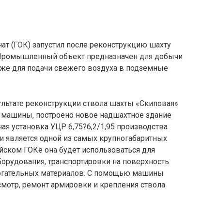
ат (ГОК) запустил после реконструкцию шахту
. Промышленный объект предназначен для добычи
кже для подачи свежего воздуха в подземные
зультате реконструкции ствола шахты «Скиповая»
 машины, построено новое надшахтное здание
я установка УЦР 6,75?6,2/1,95 производства
и является одной из самых крупногабаритных
айском ГОКе она будет использоваться для
орудования, транспортировки на поверхность
могательных материалов. С помощью машины
смотр, ремонт армировки и крепления ствола