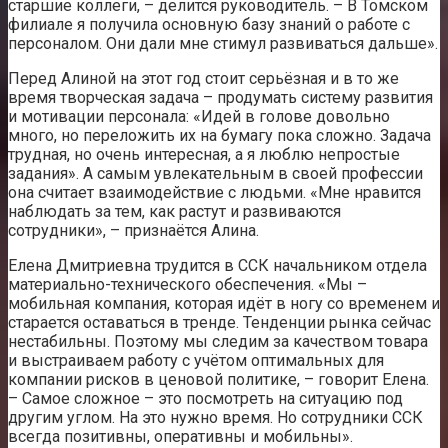
старшие коллеги, – делится руководитель. – В Томском
филиале я получила основную базу знаний о работе с
персоналом. Они дали мне стимул развиваться дальше».
Перед Алиной на этот год стоит серьёзная и в то же
время творческая задача – продумать систему развития
и мотивации персонала: «Идей в голове довольно
много, но переложить их на бумагу пока сложно. Задача
трудная, но очень интересная, а я люблю непростые
задания». А самым увлекательным в своей профессии
она считает взаимодействие с людьми. «Мне нравится
наблюдать за тем, как растут и развиваются
сотрудники», – признаётся Алина.
Елена Дмитриевна трудится в ССК начальником отдела
материально-технического обеспечения. «Мы –
мобильная компания, которая идёт в ногу со временем и
старается оставаться в тренде. Тенденции рынка сейчас
нестабильны. Поэтому мы следим за качеством товара
и выстраиваем работу с учётом оптимальных для
компании рисков в ценовой политике, – говорит Елена.
– Самое сложное – это посмотреть на ситуацию под
другим углом. На это нужно время. Но сотрудники ССК
всегда позитивны, оперативны и мобильны».