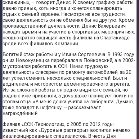
скважины», – говорит Денис. К своему графику работы
давно привык, хоть иногда и хочется спланировать
отдых с семьей заранее. Несмотря на все трудности,
свою деятельность он не обменял бы на другую. Кроме
производственной деятельности, Денис Валерьевич
находит время и на участие в спортивных мероприятиях:
неоднократно защищал честь филиала на Спартакиаде
среди всех филиалов Компании.
Богатый стаж работы и у Ивана Сергеевича. В 1993 году
он из Новокузнецка перебрался в Пойковский, а в 2002-
м устроился работать в ССК. Начал трудовую
деятельность слесарем по ремонту автомобилей, за 20
лет успел сменить несколько специальностей. Был и
водителем, и мотористом цементировочного агрегата.
Из-за сложной работы он редко видится с семьёй, но
родные уже привыкли, а дочь даже планирует пойти по
стопам отца. «У меня дочка учится на лаборанта. Думаю,
тоже попадет в нефтянку, – рассказывает
награждённый.
Филиал «ССК-Технологии», с 2005 по 2012 годы
известный как «Буровые растворы» воспитал немало
квалифицированных специалистов. В честь Дня