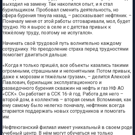
выходил на замену. Так накопился опыт, и я стал
бурильщиком. Пробовал сменить деятельность, но
сфера бурения тянула назад, – рассказывает нефтяник. –
Поначалу меня от этой работы отговаривали, мол, будет
трудно. Но я вырос в селе и с детства привык к
тяжёлому труду, поэтому не испугался».
Начинать свой трудовой путь волнительно каждому
сотруднику. Но преодоление страха перед трудностями
помогает двигаться дальше.
«Когда я только пришёл, все объекты казались такими
огромными, страшными и непонятными. Потом привык,
даже к морозам и тяжёлым грузам», – делится Алексей
Павлович, бурильщик эксплуатационного и
разведочного бурения скважин на нефть и газ НФ АО
«ССК». Он работает в ССК 16-й год. Работа для него –
второй дом, а коллектив – вторая семья. Вспоминая, как
ему самому было нелегко поначалу, нефтяник всегда
старается поддержать новых сотрудников и помогать
им.
Нефтеюганский филиал имеет уникальный в своем роде
учебный центр. В нём могут обучаться не только