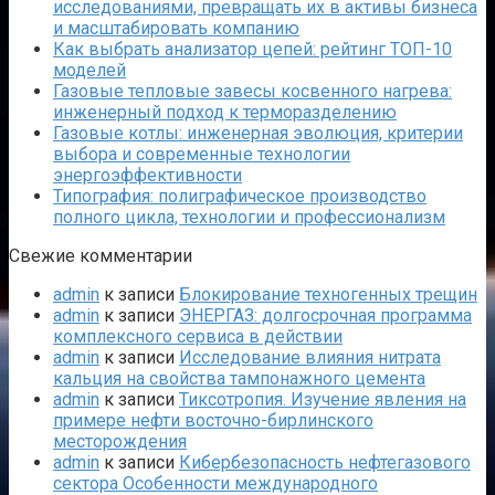
исследованиями, превращать их в активы бизнеса
и масштабировать компанию
Как выбрать анализатор цепей: рейтинг ТОП-10
моделей
Газовые тепловые завесы косвенного нагрева:
инженерный подход к терморазделению
Газовые котлы: инженерная эволюция, критерии
выбора и современные технологии
энергоэффективности
Типография: полиграфическое производство
полного цикла, технологии и профессионализм
Свежие комментарии
admin
к записи
Блокирование техногенных трещин
admin
к записи
ЭНЕРГАЗ: долгосрочная программа
комплексного сервиса в действии
admin
к записи
Исследование влияния нитрата
кальция на свойства тампонажного цемента
admin
к записи
Тиксотропия. Изучение явления на
примере нефти восточно-бирлинского
месторождения
admin
к записи
Кибербезопасность нефтегазового
сектора Особенности международного