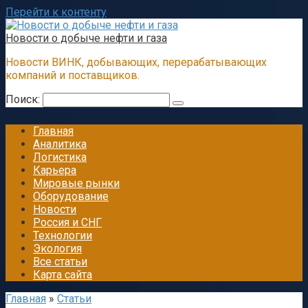
Перейти к контенту
Новости о добыче нефти и газа
Новости ВИНК, добывающих, перерабатывающих
компаний и поставщиков.
Поиск:
Главная
Аналитика
Логистика
Карьера
Мировые рынки
Оборудование
Новости
Россия и СНГ
Технологии
Экология
Все статьи
Карта сайта
Главная
»
Статьи