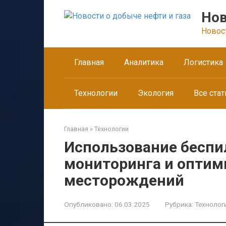
Перейти
Нов
к
контенту
Новос
Главная
Аналитика
Логистика
Технологии
Экология
Все стат
Главная
»
Технологии
Использование беспи
мониторинга и оптим
месторождений
Опубликовано:
06.03.2025
Рубрика:
Технолог