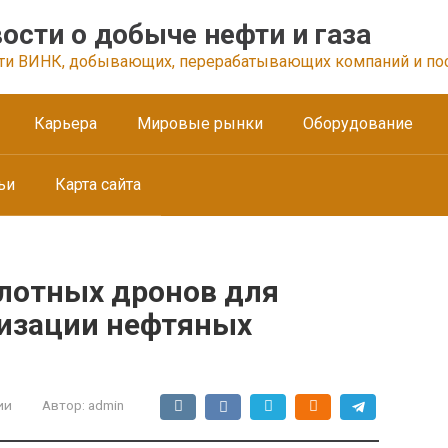
ости о добыче нефти и газа
ти ВИНК, добывающих, перерабатывающих компаний и по
Карьера
Мировые рынки
Оборудование
ьи
Карта сайта
лотных дронов для
изации нефтяных
ии
Автор:
admin