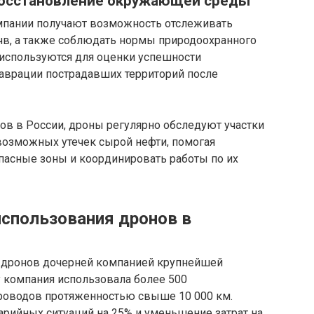
восстановление окружающей среды
мпании получают возможность отслеживать
чв, а также соблюдать нормы природоохранного
 используются для оценки успешности
таврации пострадавших территорий после
ов в России, дроны регулярно обследуют участки
возможных утечек сырой нефти, помогая
пасные зоны и координировать работы по их
спользования дронов в
е дронов дочерней компанией крупнейшей
у компания использовала более 500
роводов протяженностью свыше 10 000 км.
арийных ситуаций на 25% и уменьшение затрат на