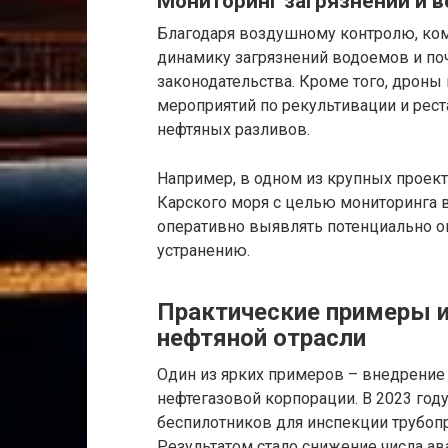
Мониторинг загрязнений и 
Благодаря воздушному контролю, ко
динамику загрязнений водоемов и по
законодательства. Кроме того, дроны
мероприятий по рекультивации и рес
нефтяных разливов.
Например, в одном из крупных проект
Карского моря с целью мониторинга 
оперативно выявлять потенциально о
устранению.
Практические примеры и
нефтяной отрасли
Один из ярких примеров – внедрени
нефтегазовой корпорации. В 2023 год
беспилотников для инспекции трубоп
Результатом стало снижение числа ав