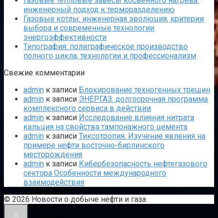
Газовые тепловые завесы косвенного нагрева:
инженерный подход к терморазделению
Газовые котлы: инженерная эволюция, критерии
выбора и современные технологии
энергоэффективности
Типография: полиграфическое производство
полного цикла, технологии и профессионализм
Свежие комментарии
admin
к записи
Блокирование техногенных трещин
admin
к записи
ЭНЕРГАЗ: долгосрочная программа
комплексного сервиса в действии
admin
к записи
Исследование влияния нитрата
кальция на свойства тампонажного цемента
admin
к записи
Тиксотропия. Изучение явления на
примере нефти восточно-бирлинского
месторождения
admin
к записи
Кибербезопасность нефтегазового
сектора Особенности международного
взаимодействия
© 2026 Новости о добыче нефти и газа