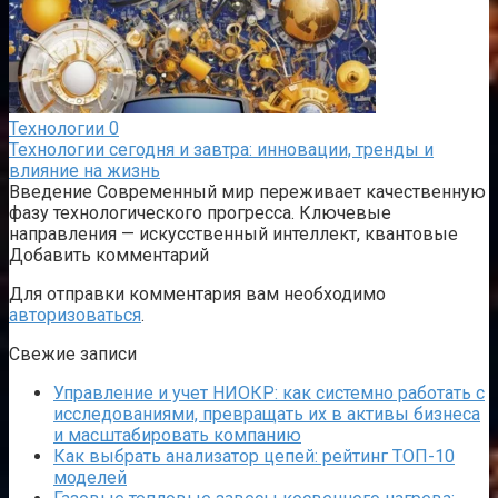
Технологии
0
Технологии сегодня и завтра: инновации, тренды и
влияние на жизнь
Введение Современный мир переживает качественную
фазу технологического прогресса. Ключевые
направления — искусственный интеллект, квантовые
Добавить комментарий
Для отправки комментария вам необходимо
авторизоваться
.
Свежие записи
Управление и учет НИОКР: как системно работать с
исследованиями, превращать их в активы бизнеса
и масштабировать компанию
Как выбрать анализатор цепей: рейтинг ТОП-10
моделей