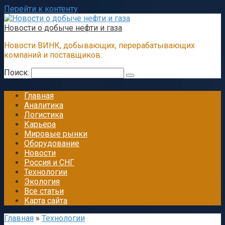
Перейти к контенту
Новости о добыче нефти и газа
Новости ВИНК, добывающих, перерабатывающих
компаний и поставщиков.
Поиск:
Главная
Аналитика
Логистика
Карьера
Мировые рынки
Оборудование
Новости
Россия и СНГ
Технологии
Экология
Все статьи
Карта сайта
Главная
»
Технологии