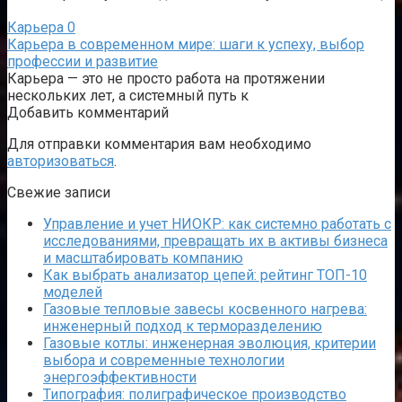
Карьера
0
Карьера в современном мире: шаги к успеху, выбор
профессии и развитие
Карьера — это не просто работа на протяжении
нескольких лет, а системный путь к
Добавить комментарий
Для отправки комментария вам необходимо
авторизоваться
.
Свежие записи
Управление и учет НИОКР: как системно работать с
исследованиями, превращать их в активы бизнеса
и масштабировать компанию
Как выбрать анализатор цепей: рейтинг ТОП-10
моделей
Газовые тепловые завесы косвенного нагрева:
инженерный подход к терморазделению
Газовые котлы: инженерная эволюция, критерии
выбора и современные технологии
энергоэффективности
Типография: полиграфическое производство