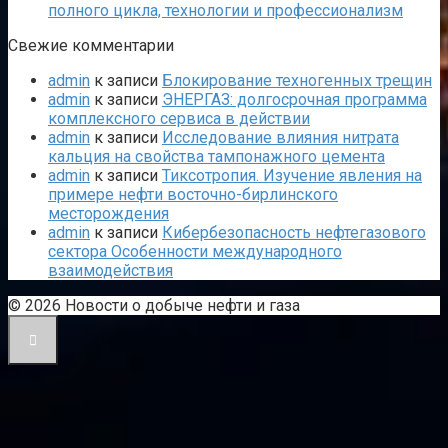
полного цикла, технологии и профессионализм
Свежие комментарии
admin
к записи
Блокирование техногенных трещин
admin
к записи
ЭНЕРГАЗ: долгосрочная программа
комплексного сервиса в действии
admin
к записи
Исследование влияния нитрата
кальция на свойства тампонажного цемента
admin
к записи
Тиксотропия. Изучение явления на
примере нефти восточно-бирлинского
месторождения
admin
к записи
Кибербезопасность нефтегазового
сектора Особенности международного
взаимодействия
© 2026 Новости о добыче нефти и газа