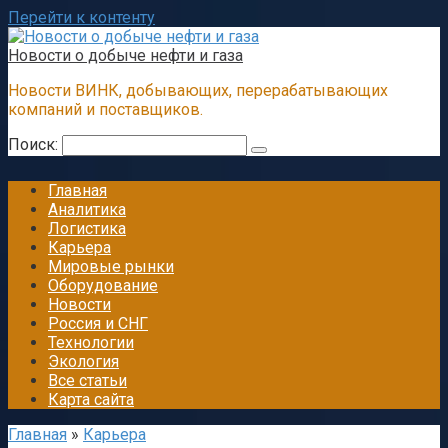
Перейти к контенту
Новости о добыче нефти и газа
Новости ВИНК, добывающих, перерабатывающих
компаний и поставщиков.
Поиск:
Главная
Аналитика
Логистика
Карьера
Мировые рынки
Оборудование
Новости
Россия и СНГ
Технологии
Экология
Все статьи
Карта сайта
Главная
»
Карьера