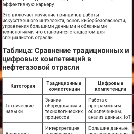
эффективную карьеру.
Это включает изучение принципов работы
искусственного интеллекта, основ кибербезопасности,
управления большими данными и облачными
технологиями, что становится стандартом для
специалистов отрасли.
Таблица: Сравнение традиционных и
цифровых компетенций в
нефтегазовой отрасли
Традиционные
Цифровые
Категория
компетенции
компетенции
Знание
Работа с
Технические
оборудования и
программным
навыки
технологических
обеспечением,
процессов
анализ данных, IoT
Интерпретация
Большие данные,
Аналитика
технических
прогнозирование