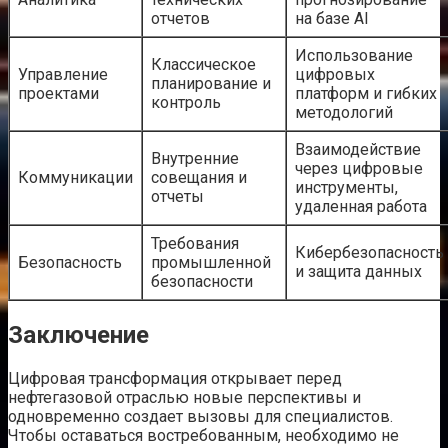
отчетов
на базе AI
Использование
Классическое
Управление
цифровых
планирование и
проектами
платформ и гибких
контроль
методологий
Взаимодействие
Внутренние
через цифровые
Коммуникации
совещания и
инструменты,
отчеты
удаленная работа
Требования
Кибербезопасность
Безопасность
промышленной
и защита данных
безопасности
Заключение
Цифровая трансформация открывает перед
нефтегазовой отраслью новые перспективы и
одновременно создает вызовы для специалистов.
Чтобы оставаться востребованным, необходимо не