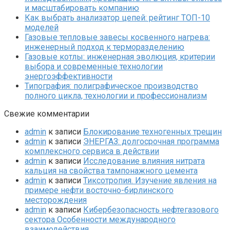
и масштабировать компанию
Как выбрать анализатор цепей: рейтинг ТОП-10
моделей
Газовые тепловые завесы косвенного нагрева:
инженерный подход к терморазделению
Газовые котлы: инженерная эволюция, критерии
выбора и современные технологии
энергоэффективности
Типография: полиграфическое производство
полного цикла, технологии и профессионализм
Свежие комментарии
admin
к записи
Блокирование техногенных трещин
admin
к записи
ЭНЕРГАЗ: долгосрочная программа
комплексного сервиса в действии
admin
к записи
Исследование влияния нитрата
кальция на свойства тампонажного цемента
admin
к записи
Тиксотропия. Изучение явления на
примере нефти восточно-бирлинского
месторождения
admin
к записи
Кибербезопасность нефтегазового
сектора Особенности международного
взаимодействия