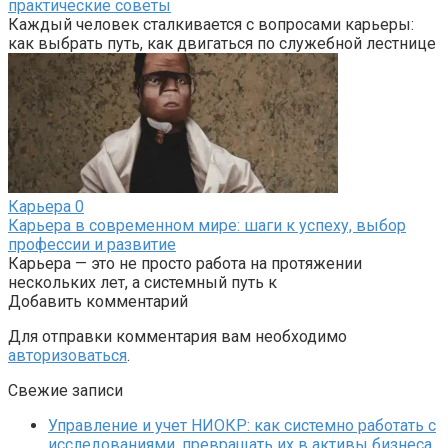
практические советы
Каждый человек сталкивается с вопросами карьеры:
как выбрать путь, как двигаться по служебной лестнице
Карьера
0
Карьера в современном мире: шаги к успеху, выбор
профессии и развитие
Карьера — это не просто работа на протяжении
нескольких лет, а системный путь к
Добавить комментарий
Для отправки комментария вам необходимо
авторизоваться
.
Свежие записи
Управление и учет НИОКР: как системно работать с
исследованиями, превращать их в активы бизнеса