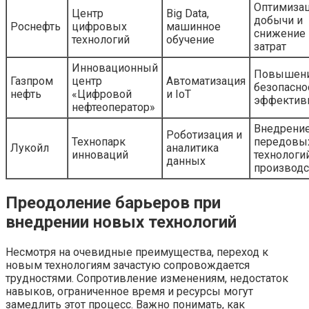
Оптимиза
Центр
Big Data,
добычи и
Роснефть
цифровых
машинное
снижение
технологий
обучение
затрат
Инновационный
Повышен
Газпром
центр
Автоматизация
безопасно
нефть
«Цифровой
и IoT
эффектив
нефтеоператор»
Внедрени
Роботизация и
Технопарк
передовы
Лукойл
аналитика
инноваций
технологи
данных
производс
Преодоление барьеров при
внедрении новых технологий
Несмотря на очевидные преимущества, переход к
новым технологиям зачастую сопровождается
трудностями. Сопротивление изменениям, недостаток
навыков, ограниченное время и ресурсы могут
замедлить этот процесс. Важно понимать, как