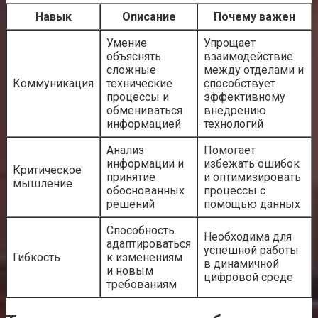
Навык
Описание
Почему важен
Умение
Упрощает
объяснять
взаимодействие
сложные
между отделами и
Коммуникация
технические
способствует
процессы и
эффективному
обмениваться
внедрению
информацией
технологий
Анализ
Помогает
информации и
избежать ошибок
Критическое
принятие
и оптимизировать
мышление
обоснованных
процессы с
решений
помощью данных
Способность
Необходима для
адаптироваться
успешной работы
Гибкость
к изменениям
в динамичной
и новым
цифровой среде
требованиям