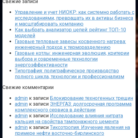
Свежие записи
Управление и учет НИОКР: как системно работать с
исследованиями, превращать их в активы бизнеса
и масштабировать компанию
Как выбрать анализатор цепей: рейтинг ТОП-10
моделей
Газовые тепловые завесы косвенного нагрева:
инженерный подход к терморазделению
Газовые котлы: инженерная эволюция, критерии
выбора и современные технологии
энергоэффективности
Типография: полиграфическое производство
полного цикла, технологии и профессионализм
Свежие комментарии
admin
к записи
Блокирование техногенных трещин
admin
к записи
ЭНЕРГАЗ: долгосрочная программа
комплексного сервиса в действии
admin
к записи
Исследование влияния нитрата
кальция на свойства тампонажного цемента
admin
к записи
Тиксотропия. Изучение явления на
примере нефти восточно-бирлинского