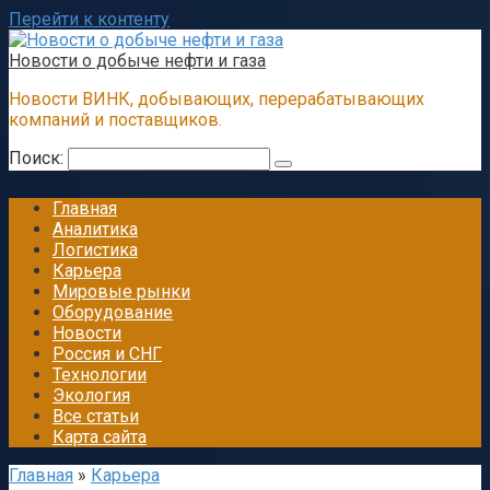
Перейти к контенту
Новости о добыче нефти и газа
Новости ВИНК, добывающих, перерабатывающих
компаний и поставщиков.
Поиск:
Главная
Аналитика
Логистика
Карьера
Мировые рынки
Оборудование
Новости
Россия и СНГ
Технологии
Экология
Все статьи
Карта сайта
Главная
»
Карьера