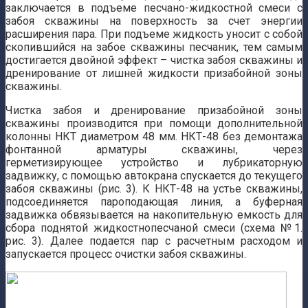
заключается в подъеме песчано-жидкостной смеси с
забоя скважины на поверхность за счет энергии
расширения пара. При подъеме жидкость уносит с собой
скопившийся на забое скважины песчаник, тем самым
достигается двойной эффект – чистка забоя скважины и
дренирование от лишней жидкости призабойной зоны
скважины.
Чистка забоя и дренирование призабойной зоны
скважины производится при помощи дополнительной
колонны НКТ диаметром 48 мм. НКТ-48 без демонтажа
фонтанной арматуры скважины, через
герметизирующее устройство и лубрикаторную
задвижку, с помощью автокрана спускается до текущего
забоя скважины (рис. 3). К НКТ-48 на устье скважины,
подсоединяется пароподающая линия, а буферная
задвижка обвязывается на накопительную емкость для
сбора поднятой жидкостнопесчаной смеси (схема №1.
рис. 3). Далее подается пар с расчетным расходом и
запускается процесс очистки забоя скважины.