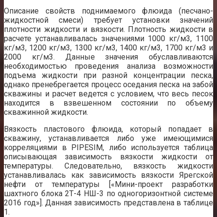
Описание свойств поднимаемого флюида (песчано-
жидкостной смеси) требует установки значений
плотности жидкости и вязкости. Плотность жидкости в
расчете устанавливалась значениями 1000 кг/м3, 1100
кг/м3, 1200 кг/м3, 1300 кг/м3, 1400 кг/м3, 1700 кг/м3 и
2000 кг/м3. Данные значения обуславливаются
необходимостью проведения анализа возможности
подъема жидкости при разной концентрации песка,
однако пренебрегается процесс оседания песка на забой
скважины и расчет ведется с условием, что весь песок
находится в взвешенном состоянии по объему
скважинной жидкости.
Вязкость пластового флюида, который попадает в
скважину, устанавливается либо уже имеющимися
корреляциями в PIPESIM, либо используется таблица
описывающая зависимость вязкости жидкости от
температуры. Следовательно, вязкость жидкости
устанавливалась как зависимость вязкости Ярегской
нефти от температуры [«Мини-проект разработки
шахтного блока 2Т-4 НШ-3 по одногоризонтной системе
2016 год»]. Данная зависимость представлена в таблице
1.