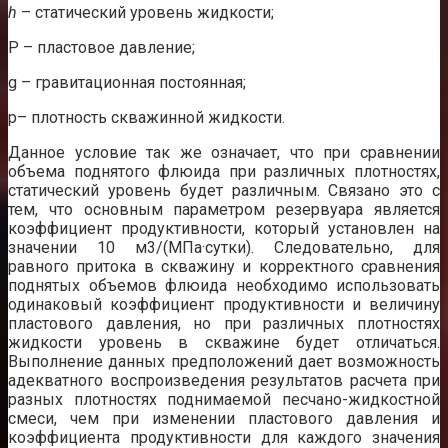
h
– статический уровень жидкости;
P – пластовое давление;
g – гравитационная постоянная;
p– плотность скважинной жидкости.
Данное условие так же означает, что при сравнении
объема поднятого флюида при различных плотностях,
статический уровень будет различным. Связано это с
тем, что основным параметром резервуара является
коэффициент продуктивности, который установлен на
значении 10 м3/(МПа·сутки). Следовательно, для
равного притока в скважину и корректного сравнения
поднятых объемов флюида необходимо использовать
одинаковый коэффициент продуктивности и величину
пластового давления, но при различных плотностях
жидкости уровень в скважине будет отличаться.
Выполнение данных предположений дает возможность
адекватного воспроизведения результатов расчета при
разных плотностях поднимаемой песчано-жидкостной
смеси, чем при изменении пластового давления и
коэффициента продуктивности для каждого значения