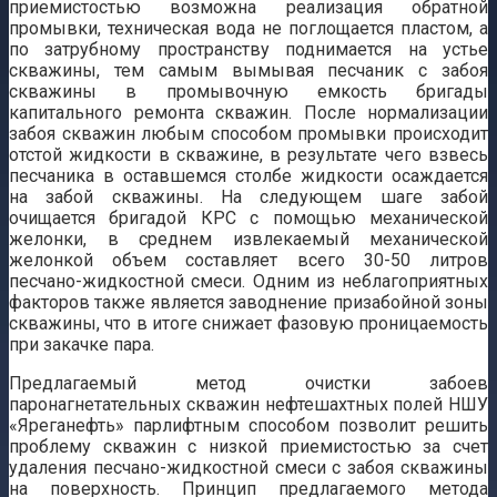
приемистостью возможна реализация обратной
промывки, техническая вода не поглощается пластом, а
по затрубному пространству поднимается на устье
скважины, тем самым вымывая песчаник с забоя
скважины в промывочную емкость бригады
капитального ремонта скважин. После нормализации
забоя скважин любым способом промывки происходит
отстой жидкости в скважине, в результате чего взвесь
песчаника в оставшемся столбе жидкости осаждается
на забой скважины. На следующем шаге забой
очищается бригадой КРС с помощью механической
желонки, в среднем извлекаемый механической
желонкой объем составляет всего 30-50 литров
песчано-жидкостной смеси. Одним из неблагоприятных
факторов также является заводнение призабойной зоны
скважины, что в итоге снижает фазовую проницаемость
при закачке пара.
Предлагаемый метод очистки забоев
паронагнетательных скважин нефтешахтных полей НШУ
«Яреганефть» парлифтным способом позволит решить
проблему скважин с низкой приемистостью за счет
удаления песчано-жидкостной смеси с забоя скважины
на поверхность. Принцип предлагаемого метода