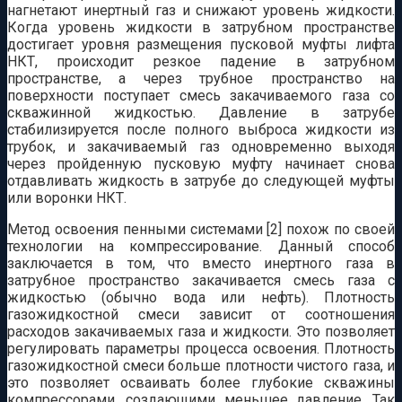
нагнетают инертный газ и снижают уровень жидкости.
Когда уровень жидкости в затрубном пространстве
достигает уровня размещения пусковой муфты лифта
НКТ, происходит резкое падение в затрубном
пространстве, а через трубное пространство на
поверхности поступает смесь закачиваемого газа со
скважинной жидкостью. Давление в затрубе
стабилизируется после полного выброса жидкости из
трубок, и закачиваемый газ одновременно выходя
через пройденную пусковую муфту начинает снова
отдавливать жидкость в затрубе до следующей муфты
или воронки НКТ.
Метод освоения пенными системами [2] похож по своей
технологии на компрессирование. Данный способ
заключается в том, что вместо инертного газа в
затрубное пространство закачивается смесь газа с
жидкостью (обычно вода или нефть). Плотность
газожидкостной смеси зависит от соотношения
расходов закачиваемых газа и жидкости. Это позволяет
регулировать параметры процесса освоения. Плотность
газожидкостной смеси больше плотности чистого газа, и
это позволяет осваивать более глубокие скважины
компрессорами, создающими меньшее давление. Так