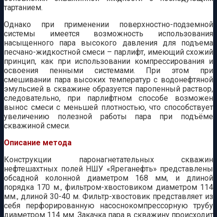
тартанием.
Однако при применении поверхностно-подземной
системы имеется возможность использования
насыщенного пара высокого давления для подъема
песчано-жидкостной смеси – парлифт, имеющий схожий
принцип, как при использовании компрессирования и
освоения пенными системами. При этом при
смешивании пара высоких температур с водонефтяной
эмульсией в скважине образуется паропенный раствор,
следовательно, при парлифтном способе возможен
вынос смеси с меньшей плотностью, что способствует
увеличению полезной работы пара при подъёме
скважиной смеси.
Описание метода
Конструкции паронагнетательных скважин
нефтешахтных полей НШУ «Яреганефть» представлены
обсадной колонной диаметром 168 мм, и длиной
порядка 170 м., фильтром-хвостовиком диаметром 114
мм., длиной 30-40 м. Фильтр-хвостовик представляет из
себя перфорированную насоснокомпрессорную трубу
диаметром 114 мм. Закачка пара в скважину происходит