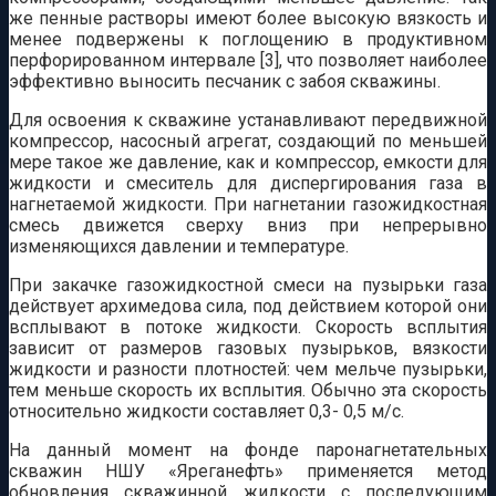
же пенные растворы имеют более высокую вязкость и
менее подвержены к поглощению в продуктивном
перфорированном интервале [3], что позволяет наиболее
эффективно выносить песчаник с забоя скважины.
Для освоения к скважине устанавливают передвижной
компрессор, насосный агрегат, создающий по меньшей
мере такое же давление, как и компрессор, емкости для
жидкости и смеситель для диспергирования газа в
нагнетаемой жидкости. При нагнетании газожидкостная
смесь движется сверху вниз при непрерывно
изменяющихся давлении и температуре.
При закачке газожидкостной смеси на пузырьки газа
действует архимедова сила, под действием которой они
всплывают в потоке жидкости. Скорость всплытия
зависит от размеров газовых пузырьков, вязкости
жидкости и разности плотностей: чем мельче пузырьки,
тем меньше скорость их всплытия. Обычно эта скорость
относительно жидкости составляет 0,3- 0,5 м/с.
На данный момент на фонде паронагнетательных
скважин НШУ «Яреганефть» применяется метод
обновления скважинной жидкости с последующим