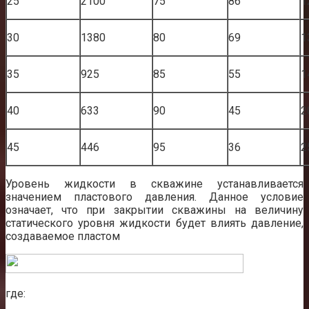
25
2100
75
86
1
30
1380
80
69
1
35
925
85
55
1
40
633
90
45
2
45
446
95
36
2
Уровень жидкости в скважине устанавливается
значением пластового давления. Данное условие
означает, что при закрытии скважины на величину
статического уровня жидкости будет влиять давление,
создаваемое пластом
где: