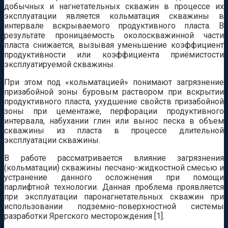
добычных и нагнетательных скважин в процессе их
эксплуатации является кольматация скважины в
интервале вскрываемого продуктивного пласта. В
результате проницаемость околоскважинной части
пласта снижается, вызывая уменьшение коэффициент
продуктивности или коэффициента приёмистости
эксплуатируемой скважины.
При этом под «кольматацией» понимают загрязнение
призабойной зоны буровым раствором при вскрытии
продуктивного пласта, ухудшение свойств призабойной
зоны при цементаже, перфорации продуктивного
интервала, набухании глин или вынос песка в объем
скважины из пласта в процессе длительной
эксплуатации скважины.
В работе рассматривается влияние загрязнения
(кольматации) скважины песчано-жидкостной смесью и
устранение данного осложнения при помощи
парлифтной технологии. Данная проблема проявляется
при эксплуатации паронагнетательных скважин при
использовании подземно-поверхностной системы
разработки Ярегского месторождения [1].