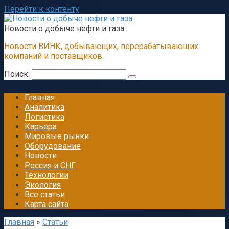
Перейти к контенту
Новости о добыче нефти и газа
Новости ВИНК, добывающих, перерабатывающих
компаний и поставщиков.
Поиск:
Главная
Аналитика
Логистика
Карьера
Мировые рынки
Оборудование
Новости
Россия и СНГ
Технологии
Экология
Все статьи
Карта сайта
Главная
»
Статьи