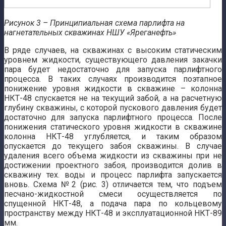
Рисунок 3 – Принципиальная схема парлифта на
нагнетательных скважинах НШУ «Яреганефть»
В ряде случаев, на скважинах с высоким статическим
уровнем жидкости, существующего давления закачки
пара будет недостаточно для запуска парлифтного
процесса. В таких случаях производится поэтапное
понижение уровня жидкости в скважине – колонна
НКТ-48 спускается не на текущий забой, а на расчетную
глубину скважины, с которой пускового давления будет
достаточно для запуска парлифтного процесса. После
понижения статического уровня жидкости в скважине
колонна НКТ-48 углубляется, и таким образом
опускается до текущего забоя скважины. В случае
удаления всего объема жидкости из скважины при не
достижении проектного забоя, производится долив в
скважину тех. воды и процесс парлифта запускается
вновь. Схема №2 (рис. 3) отличается тем, что подъем
песчано-жидкостной смеси осуществляется по
спущенной НКТ-48, а подача пара по кольцевому
пространству между НКТ-48 и эксплуатационной НКТ-89
мм.