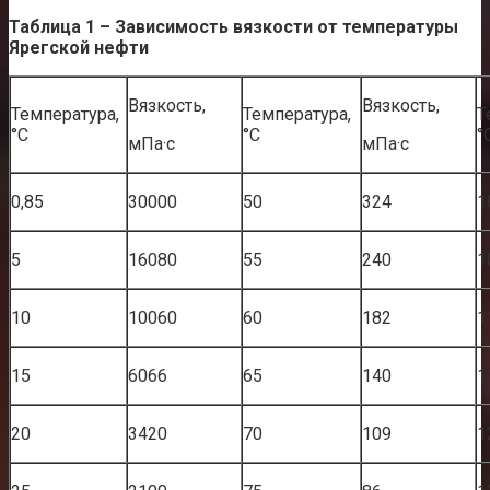
Таблица 1 – Зависимость вязкости от температуры
Ярегской нефти
Вязкость,
Вязкость,
Температура,
Температура,
Т
°C
°C
°
мПа·с
мПа·с
0,85
30000
50
324
1
5
16080
55
240
1
10
10060
60
182
1
15
6066
65
140
1
20
3420
70
109
1