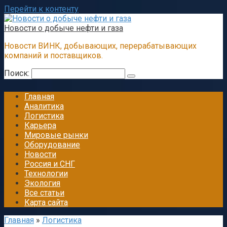
Перейти к контенту
Новости о добыче нефти и газа
Новости ВИНК, добывающих, перерабатывающих
компаний и поставщиков.
Поиск:
Главная
Аналитика
Логистика
Карьера
Мировые рынки
Оборудование
Новости
Россия и СНГ
Технологии
Экология
Все статьи
Карта сайта
Главная
»
Логистика