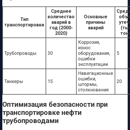
Среднее
Сред
количество
Основные
объ
Тип
аварий в
причины
утеч
транспортировки
год (2000-
аварий
(ты
2020)
тон
Коррозия,
износ
Трубопроводы
30
оборудования,
5
ошибки
эксплуатации
Навигационные
ошибки,
Танкеры
15
20
штормы,
столкновения
Оптимизация безопасности при
транспортировке нефти
трубопроводами