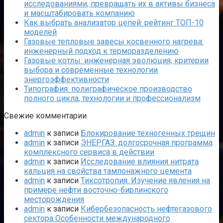
исследованиями, превращать их в активы бизнеса
и масштабировать компанию
Как выбрать анализатор цепей: рейтинг ТОП-10
моделей
Газовые тепловые завесы косвенного нагрева:
инженерный подход к терморазделению
Газовые котлы: инженерная эволюция, критерии
выбора и современные технологии
энергоэффективности
Типография: полиграфическое производство
полного цикла, технологии и профессионализм
Свежие комментарии
admin
к записи
Блокирование техногенных трещин
admin
к записи
ЭНЕРГАЗ: долгосрочная программа
комплексного сервиса в действии
admin
к записи
Исследование влияния нитрата
кальция на свойства тампонажного цемента
admin
к записи
Тиксотропия. Изучение явления на
примере нефти восточно-бирлинского
месторождения
admin
к записи
Кибербезопасность нефтегазового
сектора Особенности международного