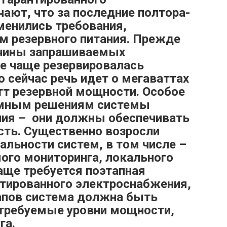
ают, что за последние полтора-
менились требования,
 резервного питания. Прежде
ичины запрашиваемых
е чаще резервировалась
о сейчас речь идет о мегаваттах
тт резервной мощности. Особое
емным решениям системы
ния – они должны обеспечивать
ть. Существенно возросли
альности систем, в том числе –
ого мониторинга, локального
аще требуется поэтапная
нтированного электроснабжения,
апов система должна быть
 требуемые уровни мощности,
га.