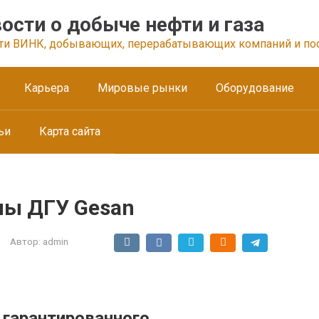
ости о добыче нефти и газа
ти ВИНК, добывающих, перерабатывающих компаний и по
Карьера
Мировые рынки
Оборудование
ьи
Карта сайта
мы ДГУ Gesan
Автор:
admin
 гарантированного