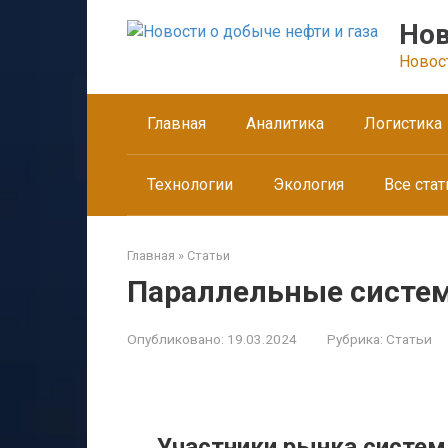
Перейти
Нов
к
контенту
Новос
Главная
Аналитика
Логистика
Технологии
Экология
Все стат
Главная
»
Статьи
Параллельные систе
Опубликовано:
19.03.2024
Рубрика:
Статьи
Участники рынка систем