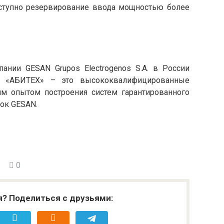
оступно резервирование ввода мощностью более
нии GESAN Grupos Electrogenos S.A. в России
О «АБИТЕХ» – это высококвалифицированные
им опытом построения систем гарантированного
вок GESAN.
0
я? Поделиться с друзьями: