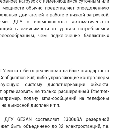
зервное) нагрузок с изменяющимся суточным или
 мощности обычно представляет определенную
зельных двигателей к работе с низкой загрузкой.
стемы ДГУ с возможностью автоматического
анций в зависимости от уровня потребляемой
елесообразным, чем подключение балластных
ГУ может быть реализован на базе стандартного
onfiguration Suit, либо управляющие контроллеры
ующую систему диспетчеризации объекта.
организовать не только расширенный Ethernet-
 например, подачу sms-сообщений на телефоны
на выносной дисплей и т.п.
ь ДГУ GESAN составляет 3300кВА резервной
жет быть объединено до 32 электростанций, т.е.