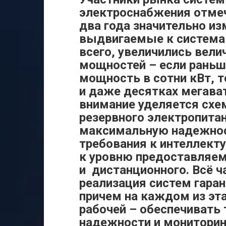
электроснабжения отмеч
два года значительно из
выдвигаемые к системам
всего, увеличились вел
мощностей – если раньш
мощность в сотни кВт, т
и даже десятках мегава
внимание уделяется сх
резервного электропита
максимальную надежнос
требования к интеллекту
к уровню предоставляем
и дистанционного. Всё ч
реализация систем гара
причем на каждом из эт
рабочей – обеспечивать
надежности и мониторин