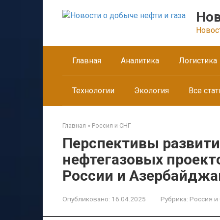
Перейти
Нов
к
контенту
Новос
Главная
Аналитика
Логистика
Технологии
Экология
Все стат
Главная
»
Россия и СНГ
Перспективы развит
нефтегазовых проект
России и Азербайджа
Опубликовано:
16.04.2025
Рубрика:
Россия и