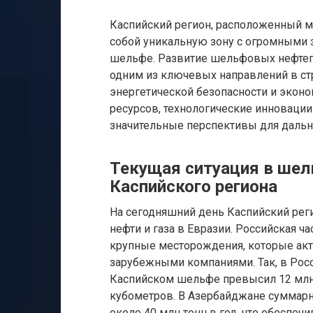
Каспийский регион, расположенный м
собой уникальную зону с огромными 
шельфе. Развитие шельфовых нефтега
одним из ключевых направлений в ст
энергетической безопасности и эконо
ресурсов, технологические инноваци
значительные перспективы для даль
Текущая ситуация в шел
Каспийского региона
На сегодняшний день Каспийский рег
нефти и газа в Евразии. Российская 
крупные месторождения, которые акти
зарубежными компаниями. Так, в Росс
Каспийском шельфе превысил 12 млн 
кубометров. В Азербайджане суммар
около 40 млн тонн в год, что обеспеч