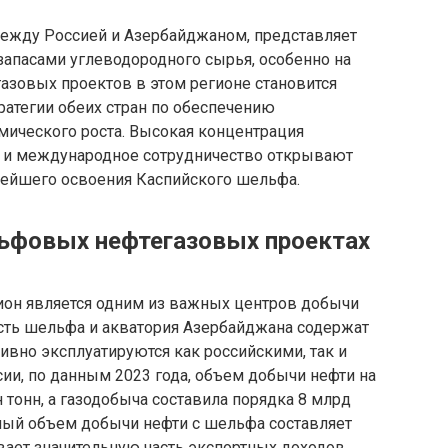
ежду Россией и Азербайджаном, представляет
запасами углеводородного сырья, особенно на
зовых проектов в этом регионе становится
ратегии обеих стран по обеспечению
мического роста. Высокая концентрация
и и международное сотрудничество открывают
нейшего освоения Каспийского шельфа.
ьфовых нефтегазовых проектах
ион является одним из важных центров добычи
часть шельфа и акватория Азербайджана содержат
вно эксплуатируются как российскими, так и
ии, по данным 2023 года, объем добычи нефти на
тонн, а газодобыча составила порядка 8 млрд
ный объем добычи нефти с шельфа составляет
ивает значительную часть экспортных доходов