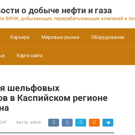
ости о добыче нефти и газа
ти ВИНК, добывающих, перерабатывающих компаний и по
Карьера
Мировые рынки
Оборудование
ьи
Карта сайта
ия шельфовых
ов в Каспийском регионе
на
 СНГ
Автор:
admin