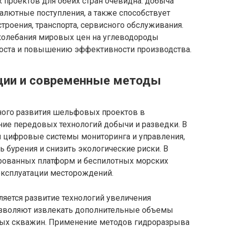
проектов для обеих стран очевидна: добыча
валютные поступления, а также способствует
троения, транспорта, сервисного обслуживания.
колебания мировых цен на углеводороды
роста и повышению эффективности производства.
ации и современные методы
ого развития шельфовых проектов в
ние передовых технологий добычи и разведки. В
 цифровые системы мониторинга и управления,
 бурения и снизить экологические риски. В
ированных платформ и беспилотных морских
эксплуатации месторождений.
ется развитие технологий увеличения
позволяют извлекать дополнительные объемы
мых скважин. Применение методов гидроразрыва