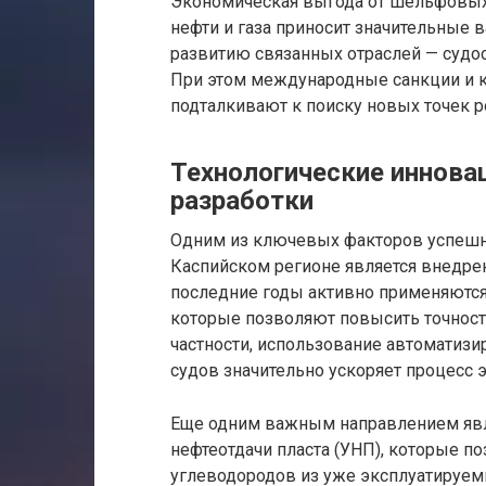
Экономическая выгода от шельфовых 
нефти и газа приносит значительные 
развитию связанных отраслей — судос
При этом международные санкции и 
подталкивают к поиску новых точек 
Технологические иннов
разработки
Одним из ключевых факторов успешн
Каспийском регионе является внедре
последние годы активно применяются
которые позволяют повысить точность
частности, использование автоматиз
судов значительно ускоряет процесс 
Еще одним важным направлением явля
нефтеотдачи пласта (УНП), которые 
углеводородов из уже эксплуатируе