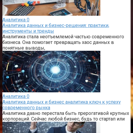
Аналитика
0
Аналитика данных и бизнес-решения: практики,
инструменты и тренды
Аналитика стала неотъемлемой частью современного
бизнеса. Она помогает превращать хаос данных в
понятные выводы,
Аналитика
0
Аналитика данных и бизнес аналитика ключ к успеху
современного рынка
Аналитика давно перестала быть прерогативой крупных
корпораций. Сейчас любой бизнес, будь то стартап или