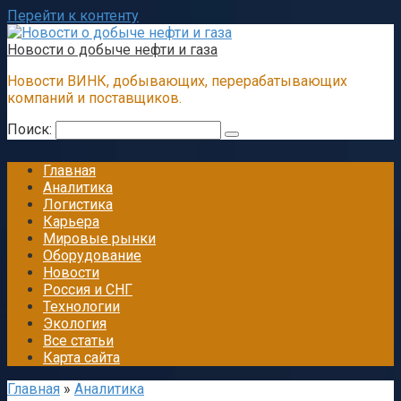
Перейти к контенту
Новости о добыче нефти и газа
Новости ВИНК, добывающих, перерабатывающих
компаний и поставщиков.
Поиск:
Главная
Аналитика
Логистика
Карьера
Мировые рынки
Оборудование
Новости
Россия и СНГ
Технологии
Экология
Все статьи
Карта сайта
Главная
»
Аналитика