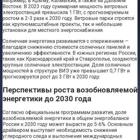
например, в Крыму, Калмыкии, а также на Дальнем
Востоке. В 2023 году суммарная мощность ветровых
электростанций превысила 1 ГВт, с прогнозируемым
ростом в 2-3 раза к 2030 году. Ветровые парки строятся
как крупномасштабные проекты, так и небольшие
установки для местного энергоснабжения.
Солнечная энергетика развивается с опережением —
благодаря снижению стоимости солнечных панелей и
увеличению эффективности. В южных регионах России,
таких как Краснодарский край и Ставрополье, создаются
крупные солнечные электростанции. Доля солнечных
мощностей в структуре ВИЭ уже превышает 0,7 ГВт и
прогнозируется рост до 3 ГВт к 2030 году.
Перспективы роста возобновляемой
энергетики до 2030 года
Согласно официальным программам развития, доля
возобновляемой энергетики в общем энергобалансе
России к 2030 году может вырасти до 5-6%. Основным
драйвером выступает необходимость снижения
углеродного следа и выполнения международных