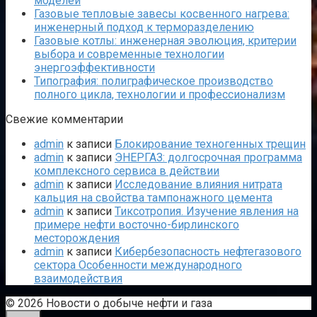
моделей
Газовые тепловые завесы косвенного нагрева:
инженерный подход к терморазделению
Газовые котлы: инженерная эволюция, критерии
выбора и современные технологии
энергоэффективности
Типография: полиграфическое производство
полного цикла, технологии и профессионализм
Свежие комментарии
admin
к записи
Блокирование техногенных трещин
admin
к записи
ЭНЕРГАЗ: долгосрочная программа
комплексного сервиса в действии
admin
к записи
Исследование влияния нитрата
кальция на свойства тампонажного цемента
admin
к записи
Тиксотропия. Изучение явления на
примере нефти восточно-бирлинского
месторождения
admin
к записи
Кибербезопасность нефтегазового
сектора Особенности международного
взаимодействия
© 2026 Новости о добыче нефти и газа