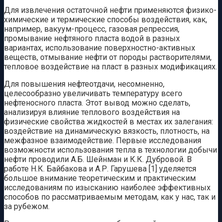
Для извлечения остаточной нефти применяются физико-
химические и термические способы воздействия, как,
например, вакуум-процесс, газовая репрессия,
промывание нефтяного пласта водой в разных
вариантах, использование поверхностно-активных
веществ, отмывание нефти от породы растворителями,
тепловое воздействие на пласт в разных модификациях.
Для повышения нефтеотдачи, несомненно,
целесообразно увеличивать температуру всего
нефтеносного пласта. Этот вывод можно сделать,
анализируя влияние теплового воздействия на
физические свойства жидкостей в местах их залегания:
воздействие на динамическую вязкость, плотность, на
межфазное взаимодействие. Первые исследования
возможности использования тепла в технологии добычи
нефти проводили А.Б. Шейнман и К.К. Дубровой. В
работе Н.К. Байбакова и А.Р. Гарушева [1] уделяется
большое внимание теоретическим и практическим
исследованиям по изысканию наиболее эффективных
способов по рассматриваемым методам, как у нас, так и
за рубежом.