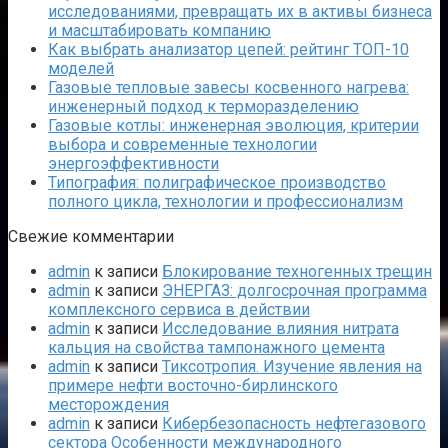
исследованиями, превращать их в активы бизнеса
и масштабировать компанию
Как выбрать анализатор цепей: рейтинг ТОП-10
моделей
Газовые тепловые завесы косвенного нагрева:
инженерный подход к терморазделению
Газовые котлы: инженерная эволюция, критерии
выбора и современные технологии
энергоэффективности
Типография: полиграфическое производство
полного цикла, технологии и профессионализм
Свежие комментарии
admin
к записи
Блокирование техногенных трещин
admin
к записи
ЭНЕРГАЗ: долгосрочная программа
комплексного сервиса в действии
admin
к записи
Исследование влияния нитрата
кальция на свойства тампонажного цемента
admin
к записи
Тиксотропия. Изучение явления на
примере нефти восточно-бирлинского
месторождения
admin
к записи
Кибербезопасность нефтегазового
сектора Особенности международного