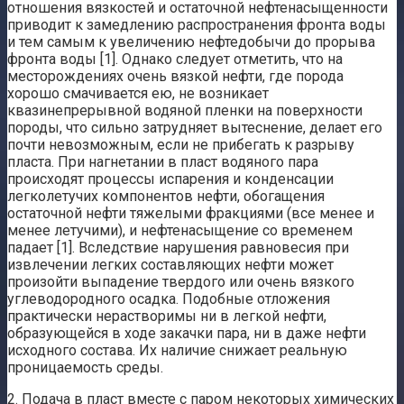
отношения вязкостей и остаточной нефтенасыщенности
приводит к замедлению распространения фронта воды
и тем самым к увеличению нефтедобычи до прорыва
фронта воды [1]. Однако следует отметить, что на
месторождениях очень вязкой нефти, где порода
хорошо смачивается ею, не возникает
квазинепрерывной водяной пленки на поверхности
породы, что сильно затрудняет вытеснение, делает его
почти невозможным, если не прибегать к разрыву
пласта. При нагнетании в пласт водяного пара
происходят процессы испарения и конденсации
легколетучих компонентов нефти, обогащения
остаточной нефти тяжелыми фракциями (все менее и
менее летучими), и нефтенасыщение со временем
падает [1]. Вследствие нарушения равновесия при
извлечении легких составляющих нефти может
произойти выпадение твердого или очень вязкого
углеводородного осадка. Подобные отложения
практически нерастворимы ни в легкой нефти,
образующейся в ходе закачки пара, ни в даже нефти
исходного состава. Их наличие снижает реальную
проницаемость среды.
2. Подача в пласт вместе с паром некоторых химических