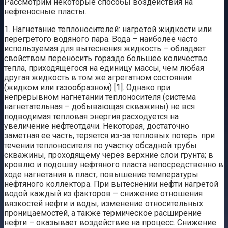
Рассмотрим некоторые способы воздействия на
нефтеносные пласты.
1. Нагнетание теплоносителей: нагретой жидкости или
перегретого водяного пара. Вода – наиболее часто
используемая для вытеснения жидкость – обладает
свойством переносить гораздо большее количество
тепла, приходящегося на единицу массы, чем любая
другая жидкость в том же агрегатном состоянии
(жидком или газообразном) [1]. Однако при
непрерывном нагнетании теплоносителя (система
нагнетательная – добывающая скважины) не вся
подводимая тепловая энергия расходуется на
увеличение нефтеотдачи. Некоторая, достаточно
заметная ее часть, теряется из-за тепловых потерь: при
течении теплоносителя по участку обсадной трубы
скважины, проходящему через верхние слои грунта; в
кровлю и подошву нефтяного пласта непосредственно в
ходе нагнетания в пласт; повышение температуры
нефтяного коллектора. При вытеснении нефти нагретой
водой каждый из факторов – снижение отношения
вязкостей нефти и воды, изменение относительных
проницаемостей, а также термическое расширение
нефти – оказывает воздействие на процесс. Снижение