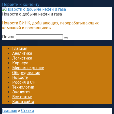
Перейти к контенту
Новости о добыче нефти и газа
Новости ВИНК, добывающих, перерабатывающих
компаний и поставщиков.
Поиск:
Главная
Аналитика
Логистика
Карьера
Мировые рынки
Оборудование
Новости
Россия и СНГ
Технологии
Экология
Все статьи
Карта сайта
Главная
»
Статьи