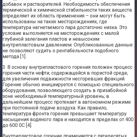
добавок и растворителей. Необходимость обеспечения
термической и химической стабильности таких веществ
определяет их область применения – они могут быть
использованы на таких месторождениях, где
температура нагнетаемого пара достаточно низка. Это
условие выполняется на месторождениях с малой
глубиной залегания пластов и невысоким
внутрипластовым давлением. Опубликованные данные
не позволяют судить о рентабельности подобного
метода [1].
3. В основу внутрипластового горения положен процесс
горения части нефти, содержащейся в пористой среде,
для увеличения подвижности несгоревших фракций.
Горение обычно инициируется с помощью специального
оборудования, позволяющего создать в призабойной
зоне необходимый температурный уровень; в
дальнейшем процесс протекает в автономном режиме
при постоянной подаче воздуха. Как правило,
температура фронта горения превышает температуру
насыщения водяного пара и находится в пределах от 400
до 600 0С [4].
Внутрипластовое горение применяется с пятидесятых