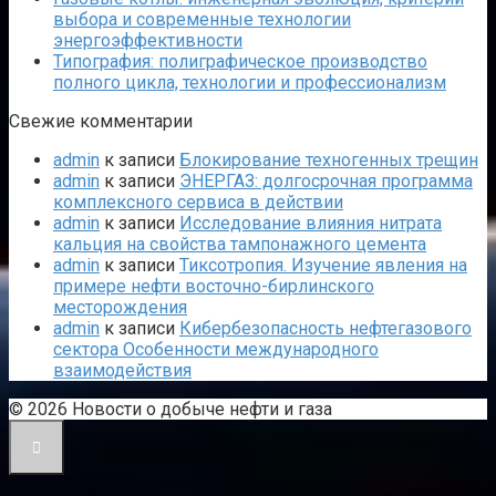
выбора и современные технологии
энергоэффективности
Типография: полиграфическое производство
полного цикла, технологии и профессионализм
Свежие комментарии
admin
к записи
Блокирование техногенных трещин
admin
к записи
ЭНЕРГАЗ: долгосрочная программа
комплексного сервиса в действии
admin
к записи
Исследование влияния нитрата
кальция на свойства тампонажного цемента
admin
к записи
Тиксотропия. Изучение явления на
примере нефти восточно-бирлинского
месторождения
admin
к записи
Кибербезопасность нефтегазового
сектора Особенности международного
взаимодействия
© 2026 Новости о добыче нефти и газа