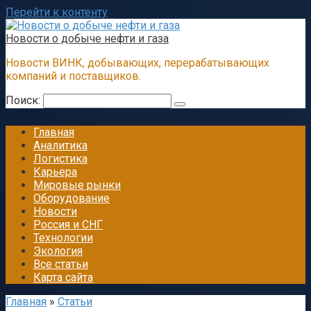
Перейти к контенту
Новости о добыче нефти и газа
Новости ВИНК, добывающих, перерабатывающих
компаний и поставщиков.
Поиск:
Главная
Аналитика
Логистика
Карьера
Мировые рынки
Оборудование
Новости
Россия и СНГ
Технологии
Экология
Все статьи
Карта сайта
Главная
»
Статьи