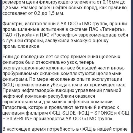
размером щели фильтрующего элемента от 0,15мм до
1,25мм. Размер зерен нефтеносных пород, как правило,
составляет от 0,2 до 1,5 мм.
Фильтры, изготовленные УК ООО «ТМС групп», прошли
промышленные испытания в системе ПАО «Татнефть»,
ПАО «Лукойл» и ПАО «Роснефть» зарекомендовав себя
с лучшей стороны, заслужили высокую оценку
промысловиков.
Если до последних лет сектор применения щелевых
фильтров был относительно узок, теперь
эксплуатационные колонны все большей части вновь
пробуриваемых скважин комплектуются щелевыми
фильтрами. По мере накопления опыта эксплуатации
ФСЩ промысловики убеждаются в их преимуществах.
Пример нефтегазодобывающих управлений главной
нефтяной компании республики оказался
заразительным и для малых нефтяных компаний
Татарстана, которые проявляют активный интерес к
щелевым фильтрам ФСЩ-SLIDE, ФСЩ – SPONGE и ФСЩ
– SILVERLINE производства УК ООО «ТМС групп».
В настоящее время потребность в ФСЩ в нашей стране