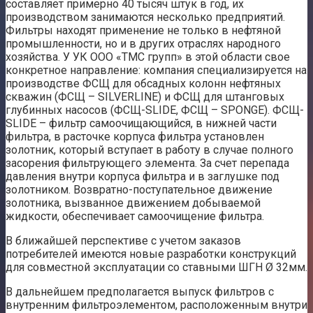
составляет примерно 40 тысяч штук в год, их
производством занимаются несколько предприятий.
Фильтры находят применение не только в нефтяной
промышленности, но и в других отраслях народного
хозяйства. У УК ООО «ТМС групп» в этой области свое
конкретное направление: компания специализируется на
производстве ФСЩ для обсадных колонн нефтяных
скважин (ФСЩ – SILVERLINE) и ФСЩ для штанговых
глубинных насосов (ФСЩ-SLIDE, ФСЩ – SPONGE). ФСЩ-
SLIDE – фильтр самоочищающийся, в нижней части
фильтра, в расточке корпуса фильтра установлен
золотник, который вступает в работу в случае полного
засорения фильтрующего элемента. За счет перепада
давления внутри корпуса фильтра и в заглушке под
золотником. Возвратно-поступательное движение
золотника, вызванное движением добываемой
жидкости, обеспечивает самоочищение фильтра.
В ближайшей перспективе с учетом заказов
потребителей имеются новые разработки конструкций
для совместной эксплуатации со ставными ШГН Ø 32мм.
В дальнейшем предполагается выпуск фильтров с
внутренним фильтроэлементом, расположенным внутри