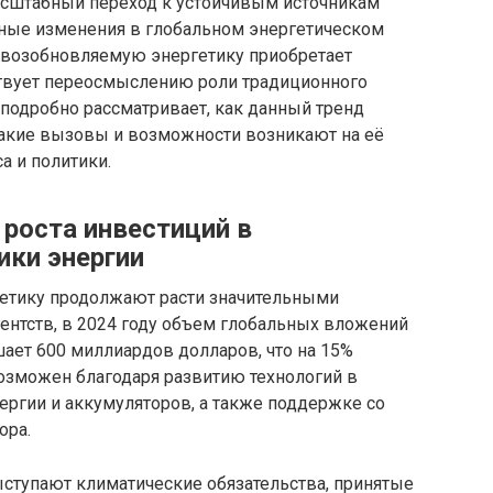
асштабный переход к устойчивым источникам
ьные изменения в глобальном энергетическом
в возобновляемую энергетику приобретает
ствует переосмыслению роли традиционного
 подробно рассматривает, как данный тренд
какие вызовы и возможности возникают на её
а и политики.
роста инвестиций в
ки энергии
етику продолжают расти значительными
ентств, в 2024 году объем глобальных вложений
ет 600 миллиардов долларов, что на 15%
 возможен благодаря развитию технологий в
нергии и аккумуляторов, а также поддержке со
ора.
тупают климатические обязательства, принятые