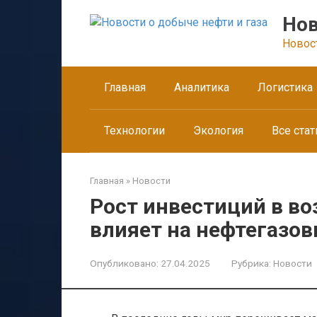
Перейти
Нов
к
контенту
Новос
Главная
Аналитика
Логистика
Технологии
Экология
Все стат
Главная
»
Новости
Рост инвестиций в в
влияет на нефтегазов
Опубликовано:
27.04.2025
Рубрика:
Новости