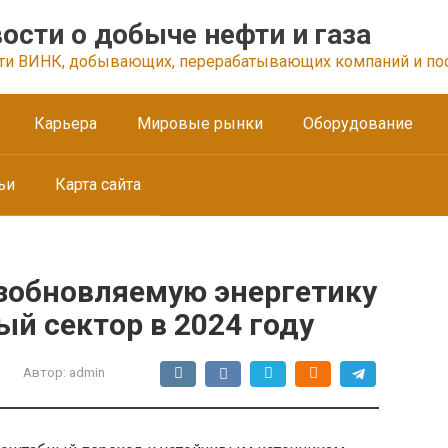
ости о добыче нефти и газа
ти ВИНК, добывающих, перерабатывающих компаний и по
Карьера
Мировые рынки
Оборудование
ьи
Карта сайта
озобновляемую энергетику
ый сектор в 2024 году
Автор:
admin