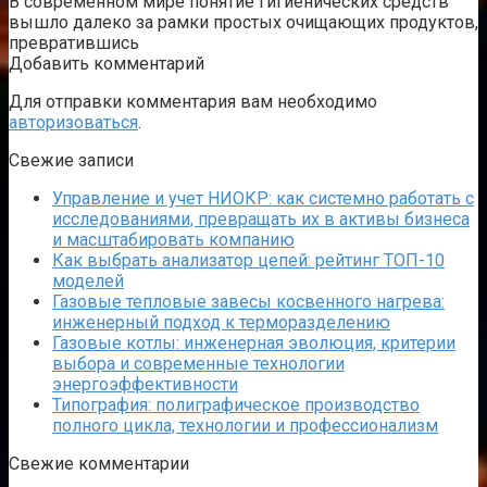
В современном мире понятие гигиенических средств
вышло далеко за рамки простых очищающих продуктов,
превратившись
Добавить комментарий
Для отправки комментария вам необходимо
авторизоваться
.
Свежие записи
Управление и учет НИОКР: как системно работать с
исследованиями, превращать их в активы бизнеса
и масштабировать компанию
Как выбрать анализатор цепей: рейтинг ТОП-10
моделей
Газовые тепловые завесы косвенного нагрева:
инженерный подход к терморазделению
Газовые котлы: инженерная эволюция, критерии
выбора и современные технологии
энергоэффективности
Типография: полиграфическое производство
полного цикла, технологии и профессионализм
Свежие комментарии