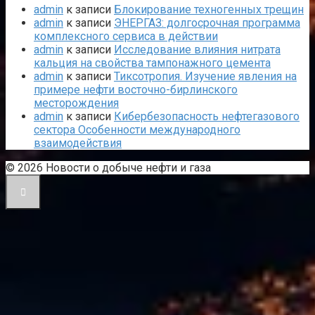
admin
к записи
Блокирование техногенных трещин
admin
к записи
ЭНЕРГАЗ: долгосрочная программа
комплексного сервиса в действии
admin
к записи
Исследование влияния нитрата
кальция на свойства тампонажного цемента
admin
к записи
Тиксотропия. Изучение явления на
примере нефти восточно-бирлинского
месторождения
admin
к записи
Кибербезопасность нефтегазового
сектора Особенности международного
взаимодействия
© 2026 Новости о добыче нефти и газа