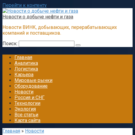
Перейти к контенту
Новости о добыче нефти и газа
Новости ВИНК, добывающих, перерабатывающих
компаний и поставщиков.
Поиск:
Главная
Аналитика
Логистика
Карьера
Мировые рынки
Оборудование
Новости
Россия и СНГ
Технологии
Экология
Все статьи
Карта сайта
Главная
»
Новости