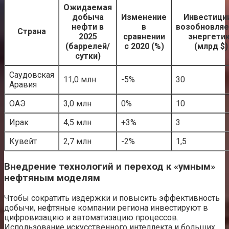
Ожидаемая
добыча
Изменение
Инвестици
нефти в
в
возобновля
Страна
2025
сравнении
энергети
(баррелей/
с 2020 (%)
(млрд $)
сутки)
Саудовская
11,0 млн
-5%
30
Аравия
ОАЭ
3,0 млн
0%
10
Ирак
4,5 млн
+3%
3
Кувейт
2,7 млн
-2%
1,5
Внедрение технологий и переход к «умным»
нефтяным моделям
Чтобы сократить издержки и повысить эффективность
добычи, нефтяные компании региона инвестируют в
цифровизацию и автоматизацию процессов.
Использование искусственного интеллекта и больших