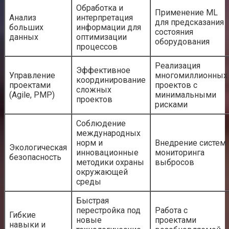
Обработка и
Применение ML
Анализ
интерпретация
для предсказания
больших
информации для
состояния
данных
оптимизации
оборудования
процессов
Реализация
Эффективное
Управление
многомиллионных
координирование
проектами
проектов с
сложных
(Agile, PMP)
минимальными
проектов
рисками
Соблюдение
международных
норм и
Внедрение систем
Экологическая
инновационные
мониторинга
безопасность
методики охраны
выбросов
окружающей
среды
Быстрая
перестройка под
Работа с
Гибкие
новые
проектами
навыки и