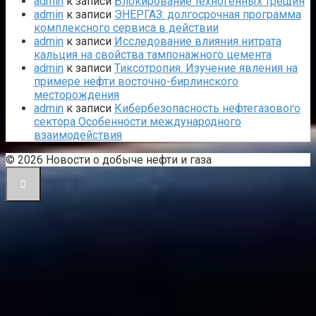
admin
к записи
Блокирование техногенных трещин
admin
к записи
ЭНЕРГАЗ: долгосрочная программа
комплексного сервиса в действии
admin
к записи
Исследование влияния нитрата
кальция на свойства тампонажного цемента
admin
к записи
Тиксотропия. Изучение явления на
примере нефти восточно-бирлинского
месторождения
admin
к записи
Кибербезопасность нефтегазового
сектора Особенности международного
взаимодействия
© 2026 Новости о добыче нефти и газа