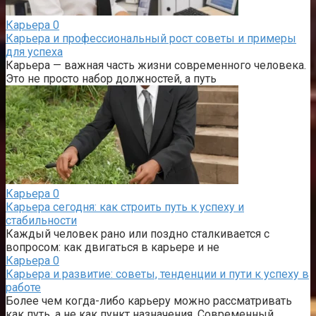
Карьера
0
Карьера и профессиональный рост советы и примеры
для успеха
Карьера — важная часть жизни современного человека.
Это не просто набор должностей, а путь
Карьера
0
Карьера сегодня: как строить путь к успеху и
стабильности
Каждый человек рано или поздно сталкивается с
вопросом: как двигаться в карьере и не
Карьера
0
Карьера и развитие: советы, тенденции и пути к успеху в
работе
Более чем когда-либо карьеру можно рассматривать
как путь, а не как пункт назначения. Современный