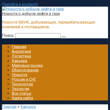
Перейти к контенту
Новости о добыче нефти и газа
Новости ВИНК, добывающих, перерабатывающих
компаний и поставщиков.
Поиск:
Главная
Аналитика
Логистика
Карьера
Мировые рынки
Оборудование
Новости
Россия и СНГ
Технологии
Экология
Все статьи
Карта сайта
Главная
»
Карьера