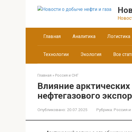
Перейти
Нов
к
контенту
Новос
Главная
Аналитика
Логистика
Технологии
Экология
Все стат
Главная
»
Россия и СНГ
Влияние арктических 
нефтегазового экспор
Опубликовано:
20.07.2025
Рубрика:
Россия и