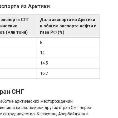
кспорта из Арктики
экспорта СПГ
Доля экспорта из Арктики
тических
в общем экспорте нефти и
ов (млн тонн)
газа РФ (%)
8
12
14,5
16,7
тран СНГ
работке арктических месторождений,
яние и на экономики других стран СНГ через
е сотрудничество. Казахстан, Азербайджан и