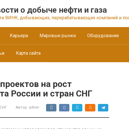
ости о добыче нефти и газа
ти ВИНК, добывающих, перерабатывающих компаний и по
Карьера
Мировые рынки
Оборудование
ьи
Карта сайта
проектов на рост
та России и стран СНГ
 СНГ
Автор:
admin