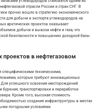
 запасами углеводородов становится одним из
ефтегазовой отрасли России и стран СНГ. В
тики прочно вошло в стратегию экономического
ти для добычи и экспорта углеводородов на
ых арктических проектов оказывает
объемов добычи и вывоза нефти и газа, что
еской безопасности и повышению доходной базы
х проектов в нефтегазовом
я специфическими техническими,
словиями, которые требуют инновационных
. Для успешного освоения месторождений
 бурения, транспортировки и переработки
евера. Кроме того, высокая стоимость
обходимостью создания инфраструктуры в местах
выми погодными условиями.