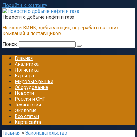
Перейти к контенту
Новости о добыче нефти и газа
Новости ВИНК, добывающих, перерабатывающих
компаний и поставщиков.
Поиск:
Главная
Аналитика
Логистика
Карьера
Мировые рынки
Оборудование
Новости
Россия и СНГ
Технологии
Экология
Все статьи
Карта сайта
Главная
»
Законодательство