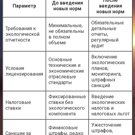
После
До введения
Параметр
введения
новых норм
новых норм
Обязательные
Минимальные,
Требования к
детальные
не обязательны
экологической
отчеты,
в полном
отчетности
регулярный
объеме
аудит
Включение
Основные
экологических
технические и
Условия
планов,
экономические
лицензирования
мониторинга,
отраслевые
штрафных
стандарты
санкций
Фиксированные
Введение
Налоговые
ставки без
экологических
ставки
экологического
налогов и
компонента
налоговых льгот
Ужесточение
Финансовые
штрафов,
Санкции за
штрафы, редко