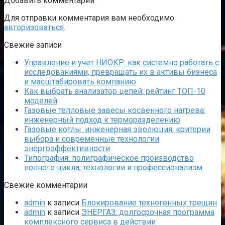
Добавить комментарий
Для отправки комментария вам необходимо
авторизоваться
.
Свежие записи
Управление и учет НИОКР: как системно работать с
исследованиями, превращать их в активы бизнеса
и масштабировать компанию
Как выбрать анализатор цепей: рейтинг ТОП-10
моделей
Газовые тепловые завесы косвенного нагрева:
инженерный подход к терморазделению
Газовые котлы: инженерная эволюция, критерии
выбора и современные технологии
энергоэффективности
Типография: полиграфическое производство
полного цикла, технологии и профессионализм
Свежие комментарии
admin
к записи
Блокирование техногенных трещин
admin
к записи
ЭНЕРГАЗ: долгосрочная программа
комплексного сервиса в действии