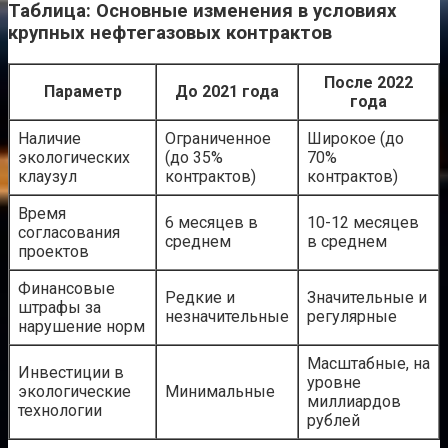
Таблица: Основные изменения в условиях
крупных нефтегазовых контрактов
После 2022
Параметр
До 2021 года
года
Наличие
Ограниченное
Широкое (до
экологических
(до 35%
70%
клаузул
контрактов)
контрактов)
Время
6 месяцев в
10-12 месяцев
согласования
среднем
в среднем
проектов
Финансовые
Редкие и
Значительные и
штрафы за
незначительные
регулярные
нарушение норм
Масштабные, на
Инвестиции в
уровне
экологические
Минимальные
миллиардов
технологии
рублей