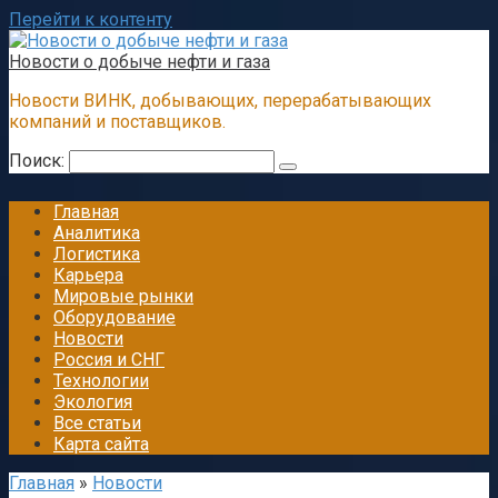
Перейти к контенту
Новости о добыче нефти и газа
Новости ВИНК, добывающих, перерабатывающих
компаний и поставщиков.
Поиск:
Главная
Аналитика
Логистика
Карьера
Мировые рынки
Оборудование
Новости
Россия и СНГ
Технологии
Экология
Все статьи
Карта сайта
Главная
»
Новости