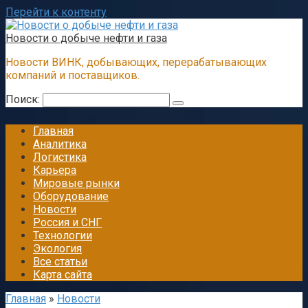
Перейти к контенту
Новости о добыче нефти и газа
Новости ВИНК, добывающих, перерабатывающих
компаний и поставщиков.
Поиск:
Главная
Аналитика
Логистика
Карьера
Мировые рынки
Оборудование
Новости
Россия и СНГ
Технологии
Экология
Все статьи
Карта сайта
Главная
»
Новости