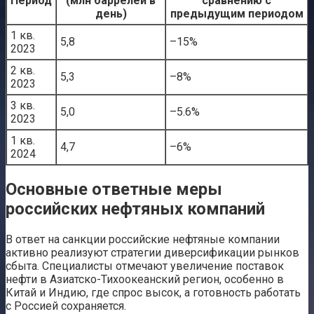
Период
(млн баррелей в
сравнению с
день)
предыдущим периодом
1 кв.
5,8
–15%
2023
2 кв.
5,3
–8%
2023
3 кв.
5,0
–5.6%
2023
1 кв.
4,7
–6%
2024
Основные ответные меры
российских нефтяных компаний
В ответ на санкции российские нефтяные компании
активно реализуют стратегии диверсификации рынков
сбыта. Специалисты отмечают увеличение поставок
нефти в Азиатско-Тихоокеанский регион, особенно в
Китай и Индию, где спрос высок, а готовность работать
с Россией сохраняется.