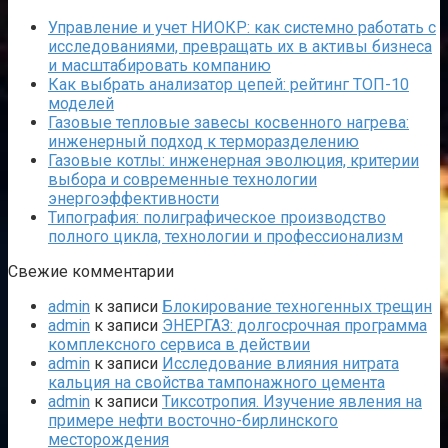
Управление и учет НИОКР: как системно работать с
исследованиями, превращать их в активы бизнеса
и масштабировать компанию
Как выбрать анализатор цепей: рейтинг ТОП-10
моделей
Газовые тепловые завесы косвенного нагрева:
инженерный подход к терморазделению
Газовые котлы: инженерная эволюция, критерии
выбора и современные технологии
энергоэффективности
Типография: полиграфическое производство
полного цикла, технологии и профессионализм
Свежие комментарии
admin
к записи
Блокирование техногенных трещин
admin
к записи
ЭНЕРГАЗ: долгосрочная программа
комплексного сервиса в действии
admin
к записи
Исследование влияния нитрата
кальция на свойства тампонажного цемента
admin
к записи
Тиксотропия. Изучение явления на
примере нефти восточно-бирлинского
месторождения