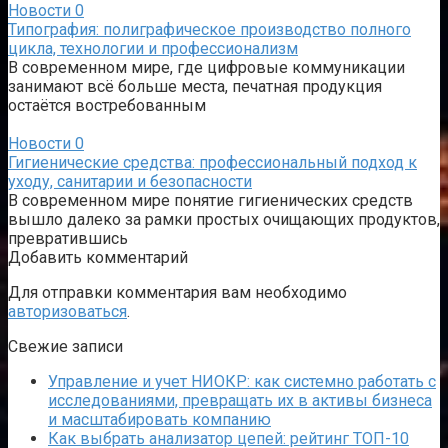
Новости
0
Типография: полиграфическое производство полного
цикла, технологии и профессионализм
В современном мире, где цифровые коммуникации
занимают всё больше места, печатная продукция
остаётся востребованным
Новости
0
Гигиенические средства: профессиональный подход к
уходу, санитарии и безопасности
В современном мире понятие гигиенических средств
вышло далеко за рамки простых очищающих продуктов,
превратившись
Добавить комментарий
Для отправки комментария вам необходимо
авторизоваться
.
Свежие записи
Управление и учет НИОКР: как системно работать с
исследованиями, превращать их в активы бизнеса
и масштабировать компанию
Как выбрать анализатор цепей: рейтинг ТОП-10