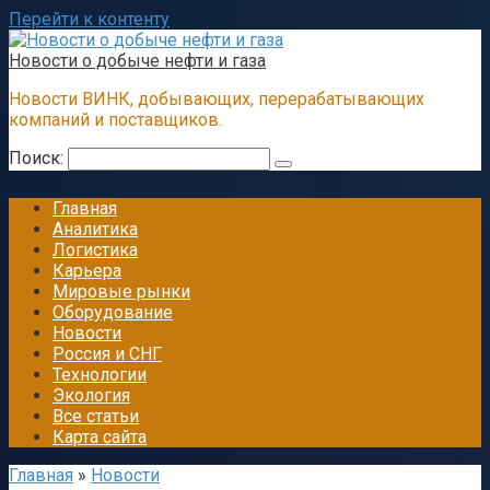
Перейти к контенту
Новости о добыче нефти и газа
Новости ВИНК, добывающих, перерабатывающих
компаний и поставщиков.
Поиск:
Главная
Аналитика
Логистика
Карьера
Мировые рынки
Оборудование
Новости
Россия и СНГ
Технологии
Экология
Все статьи
Карта сайта
Главная
»
Новости