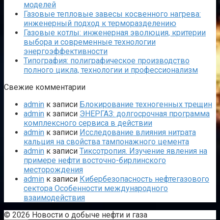
моделей
Газовые тепловые завесы косвенного нагрева:
инженерный подход к терморазделению
Газовые котлы: инженерная эволюция, критерии
выбора и современные технологии
энергоэффективности
Типография: полиграфическое производство
полного цикла, технологии и профессионализм
Свежие комментарии
admin
к записи
Блокирование техногенных трещин
admin
к записи
ЭНЕРГАЗ: долгосрочная программа
комплексного сервиса в действии
admin
к записи
Исследование влияния нитрата
кальция на свойства тампонажного цемента
admin
к записи
Тиксотропия. Изучение явления на
примере нефти восточно-бирлинского
месторождения
admin
к записи
Кибербезопасность нефтегазового
сектора Особенности международного
взаимодействия
© 2026 Новости о добыче нефти и газа