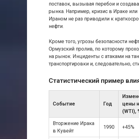
поставок, вызывая перебои и создав
рынка. Например, кризис в Ираке ил
Ираном не раз приводили к краткоср
нефти.
Кроме того, угрозы безопасности не
Ормузский пролив, по которому прох
на рынок. Инциденты с атаками на т
транспортировки и, следовательно, ст
Статистический пример вли
Измен
Событие
Год
цены 
(WTI),
Вторжение Ирака
1990
+45%
в Кувейт