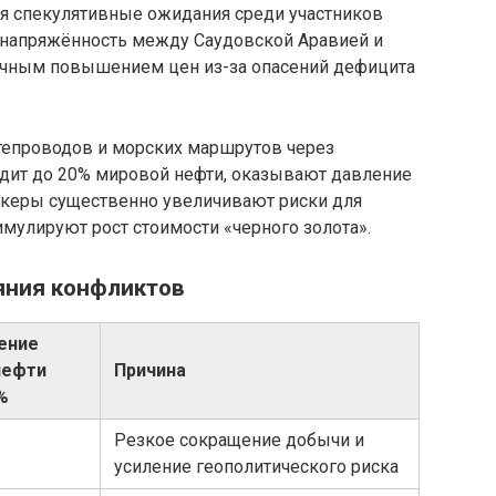
ая спекулятивные ожидания среди участников
и напряжённость между Саудовской Аравией и
очным повышением цен из-за опасений дефицита
фтепроводов и морских маршрутов через
одит до 20% мировой нефти, оказывают давление
анкеры существенно увеличивают риски для
имулируют рост стоимости «черного золота».
яния конфликтов
ение
нефти
Причина
 %
Резкое сокращение добычи и
усиление геополитического риска