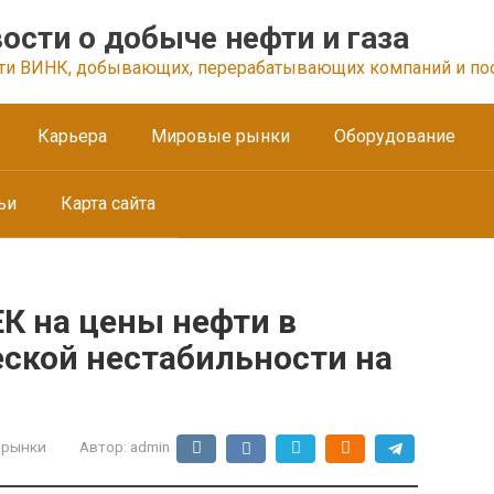
ости о добыче нефти и газа
ти ВИНК, добывающих, перерабатывающих компаний и по
Карьера
Мировые рынки
Оборудование
ьи
Карта сайта
К на цены нефти в
еской нестабильности на
 рынки
Автор:
admin