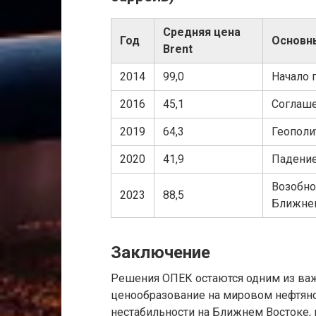
Средняя цена
Год
Основн
Brent
2014
99,0
Начало 
2016
45,1
Соглаше
2019
64,3
Геополи
2020
41,9
Падение
Возобно
2023
88,5
Ближне
Заключение
Решения ОПЕК остаются одним из ва
ценообразование на мировом нефтяно
нестабильности на Ближнем Востоке,