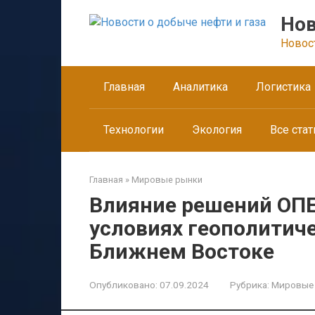
Перейти
Нов
к
контенту
Новос
Главная
Аналитика
Логистика
Технологии
Экология
Все стат
Главная
»
Мировые рынки
Влияние решений ОПЕ
условиях геополитич
Ближнем Востоке
Опубликовано:
07.09.2024
Рубрика:
Мировые