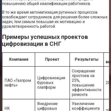
повышению общей квалификации работников.
В то же время автоматизация рутинных процессов
освобождает сотрудников для решения более сложных
задач, тем самым повышая их мотивацию и
удовлетворенность работой.
Примеры успешных проектов
цифровизации в СНГ
Компания
Проект
Результаты
вн
Сокращение
простоев на
Цифровизация
ПАО «Газпром
25%,
буровых
20
нефть»
повышение
платформ
эффективности
ремонта
Внедрение
Увеличение
НК
цифровых
коэффициента
20