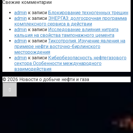
Свежие комментарии
admin
к записи
Блокирование техногенных трещин
admin
к записи
ЭНЕРГАЗ: долгосрочная программа
комплексного сервиса в действии
admin
к записи
Исследование влияния нитрата
кальция на свойства тампонажного цемента
admin
к записи
Тиксотропия. Изучение явления на
примере нефти восточно-бирлинского
месторождения
admin
к записи
Кибербезопасность нефтегазового
сектора Особенности международного
взаимодействия
© 2026 Новости о добыче нефти и газа