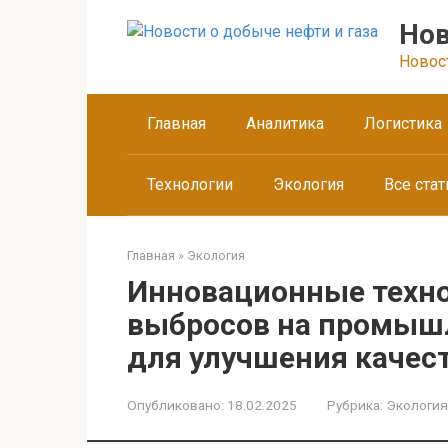
Перейти
Нов
к
контенту
Новос
Главная
Аналитика
Логистика
Технологии
Экология
Все стат
Главная
»
Экология
Инновационные техн
выбросов на промыш
для улучшения качест
Опубликовано:
18.02.2025
Рубрика:
Экология