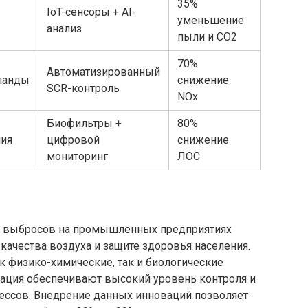
35%
IoT-сенсоры + AI-
уменьшение
анализ
пыли и СО2
70%
Автоматизированный
ланды
снижение
SCR-контроль
NOx
Биофильтры +
80%
ия
цифровой
снижение
мониторинг
ЛОС
я выбросов на промышленных предприятиях
ачества воздуха и защите здоровья населения.
физико-химические, так и биологические
зация обеспечивают высокий уровень контроля и
ессов. Внедрение данных инноваций позволяет