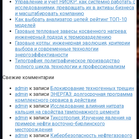
Управление и учет НИОКР: как системно работать с
исследованиями, превращать их в активы бизнеса
и масштабировать компанию
Как выбрать анализатор цепей: рейтинг ТОП-10
моделей
Газовые тепловые завесы косвенного нагрева:
инженерный подход к терморазделению
Газовые котлы: инженерная эволюция, критерии
выбора и современные технологии
энергоэффективности
Типография: полиграфическое производство
полного цикла, технологии и профессионализм
Свежие комментарии
admin
к записи
Блокирование техногенных трещин
admin
к записи
ЭНЕРГАЗ: долгосрочная программа
комплексного сервиса в действии
admin
к записи
Исследование влияния нитрата
кальция на свойства тампонажного цемента
admin
к записи
Тиксотропия. Изучение явления на
примере нефти восточно-бирлинского
месторождения
admin
к записи
Кибербезопасность нефтегазового