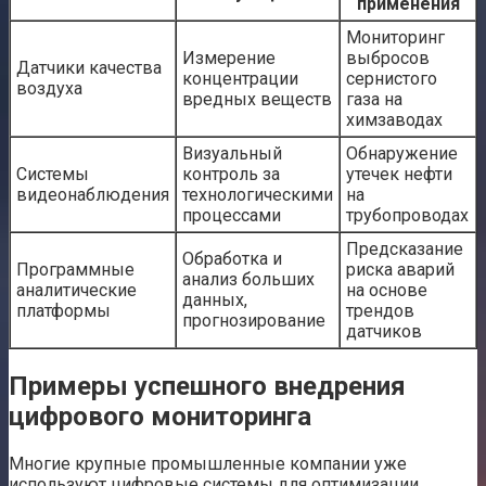
применения
Мониторинг
Измерение
выбросов
Датчики качества
концентрации
сернистого
воздуха
вредных веществ
газа на
химзаводах
Визуальный
Обнаружение
Системы
контроль за
утечек нефти
видеонаблюдения
технологическими
на
процессами
трубопроводах
Предсказание
Обработка и
Программные
риска аварий
анализ больших
аналитические
на основе
данных,
платформы
трендов
прогнозирование
датчиков
Примеры успешного внедрения
цифрового мониторинга
Многие крупные промышленные компании уже
используют цифровые системы для оптимизации