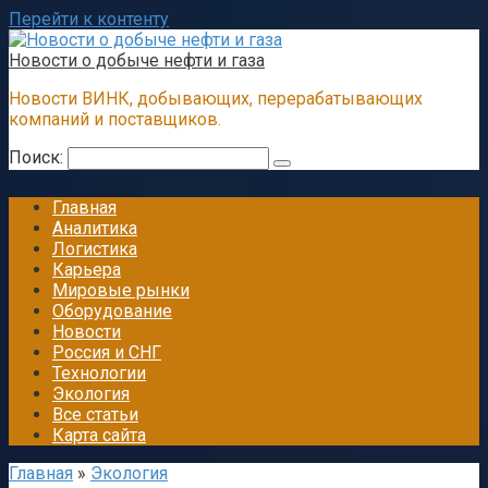
Перейти к контенту
Новости о добыче нефти и газа
Новости ВИНК, добывающих, перерабатывающих
компаний и поставщиков.
Поиск:
Главная
Аналитика
Логистика
Карьера
Мировые рынки
Оборудование
Новости
Россия и СНГ
Технологии
Экология
Все статьи
Карта сайта
Главная
»
Экология