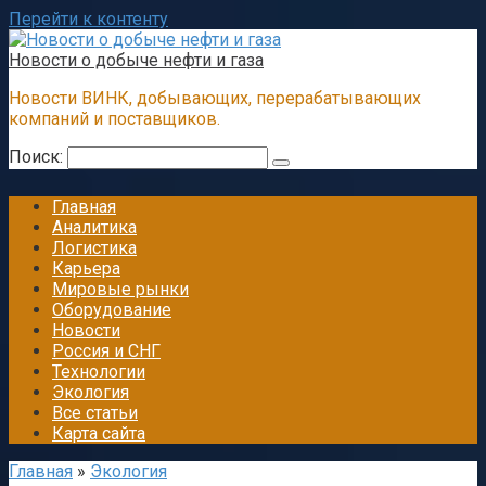
Перейти к контенту
Новости о добыче нефти и газа
Новости ВИНК, добывающих, перерабатывающих
компаний и поставщиков.
Поиск:
Главная
Аналитика
Логистика
Карьера
Мировые рынки
Оборудование
Новости
Россия и СНГ
Технологии
Экология
Все статьи
Карта сайта
Главная
»
Экология