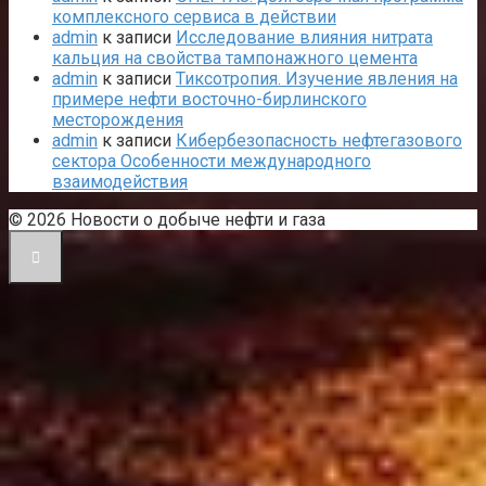
комплексного сервиса в действии
admin
к записи
Исследование влияния нитрата
кальция на свойства тампонажного цемента
admin
к записи
Тиксотропия. Изучение явления на
примере нефти восточно-бирлинского
месторождения
admin
к записи
Кибербезопасность нефтегазового
сектора Особенности международного
взаимодействия
© 2026 Новости о добыче нефти и газа