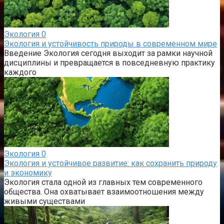
Экология
0
Экология и устойчивость природы в современном мире
Введение Экология сегодня выходит за рамки научной
дисциплины и превращается в повседневную практику
каждого
Экология
0
Экология и устойчивое развитие: как сохранить природу
и экономику
Экология стала одной из главных тем современного
общества. Она охватывает взаимоотношения между
живыми существами