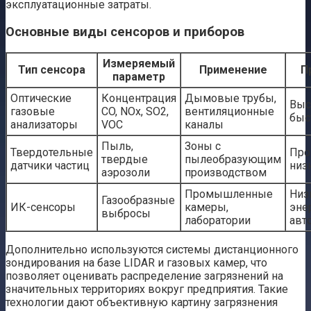
эксплуатационные затраты.
Основные виды сенсоров и приборов
Измеряемый
Тип сенсора
Применение
П
параметр
Оптические
Концентрация
Дымовые трубы,
Выс
газовые
CO, NOx, SO2,
вентиляционные
быс
анализаторы
VOC
каналы
Пыль,
Зоны с
Твердотельные
Про
твердые
пылеобразующим
датчики частиц
низ
аэрозоли
производством
Промышленные
Низ
Газообразные
ИК-сенсоры
камеры,
эне
выбросы
лаборатории
авт
Дополнительно используются системы дистанционного
зондирования на базе LIDAR и газовых камер, что
позволяет оценивать распределение загрязнений на
значительных территориях вокруг предприятия. Такие
технологии дают объективную картину загрязнения