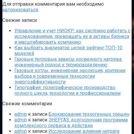
Для отправки комментария вам необходимо
авторизоваться
.
Свежие записи
Управление и учет НИОКР: как системно работать с
исследованиями, превращать их в активы бизнеса
и масштабировать компанию
Как выбрать анализатор цепей: рейтинг ТОП-10
моделей
Газовые тепловые завесы косвенного нагрева:
инженерный подход к терморазделению
Газовые котлы: инженерная эволюция, критерии
выбора и современные технологии
энергоэффективности
Типография: полиграфическое производство
полного цикла, технологии и профессионализм
Свежие комментарии
admin
к записи
Блокирование техногенных трещин
admin
к записи
ЭНЕРГАЗ: долгосрочная программа
комплексного сервиса в действии
admin
к записи
Исследование влияния нитрата