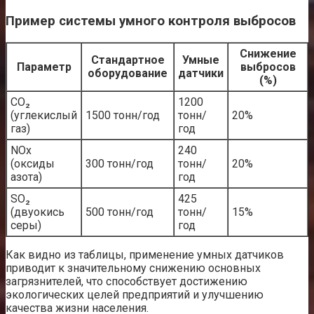
Пример системы умного контроля выбросов
Снижение
Стандартное
Умные
Параметр
выбросов
оборудование
датчики
(%)
CO₂
1200
(углекислый
1500 тонн/год
тонн/
20%
газ)
год
NOx
240
(оксиды
300 тонн/год
тонн/
20%
азота)
год
SO₂
425
(двуокись
500 тонн/год
тонн/
15%
серы)
год
Как видно из таблицы, применение умных датчиков
приводит к значительному снижению основных
загрязнителей, что способствует достижению
экологических целей предприятий и улучшению
качества жизни населения.