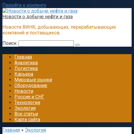
Перейти к контенту
Новости о добыче нефти и газа
Новости ВИНК, добывающих, перерабатывающих
компаний и поставщиков.
Поиск:
Главная
Аналитика
Логистика
Карьера
Мировые рынки
Оборудование
Новости
Россия и СНГ
Технологии
Экология
Все статьи
Карта сайта
Главная
»
Экология