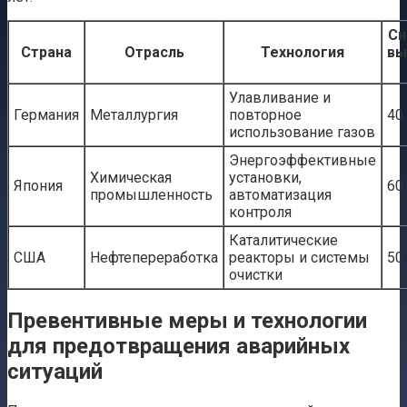
Сн
Страна
Отрасль
Технология
вы
Улавливание и
Германия
Металлургия
повторное
40
использование газов
Энергоэффективные
Химическая
установки,
Япония
60
промышленность
автоматизация
контроля
Каталитические
США
Нефтепереработка
реакторы и системы
50
очистки
Превентивные меры и технологии
для предотвращения аварийных
ситуаций