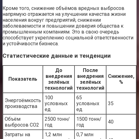
Кроме того, снижение объёмов вредных выбросов
напрямую отражается на улучшении качества жизни
населения вокруг предприятий, снижении
заболеваемости и повышении доверия общества к
промышленным компаниям. Это в свою очередь
способствует укреплению социальной ответственности
и устойчивости бизнеса.
Статистические данные и тенденции
До
После
внедрения
внедрения
Снижение,
Показатель
зелёных
зелёных
%
технологий
технологий
100
65
Энергоёмкость
условных
условных
35
производства
ед.
ед.
Объём
2500 тонн/
1500 тонн/
40
выбросов СО2
год
год
Затраты на
1,2 млн
0,7 млн