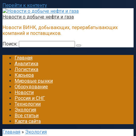
Перейти к контенту
Новости о добыче нефти и газа
Новости ВИНК, добывающих, перерабатывающих
компаний и поставщиков.
Поиск:
Главная
Аналитика
Логистика
Карьера
Мировые рынки
Оборудование
Новости
Россия и СНГ
Технологии
Экология
Все статьи
Карта сайта
Главная
»
Экология