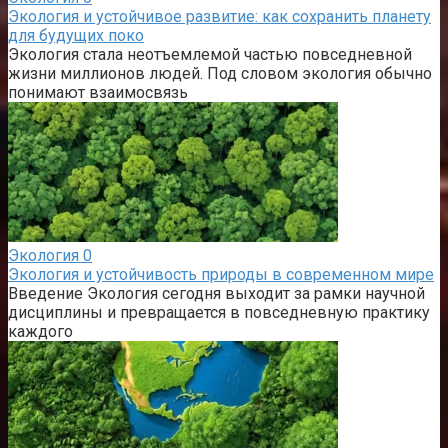
Экология и устойчивое развитие: как сохранить планету
для будущих поко
Экология стала неотъемлемой частью повседневной
жизни миллионов людей. Под словом экология обычно
понимают взаимосвязь
Экология
0
Экология и устойчивость природы в современном мире
Введение Экология сегодня выходит за рамки научной
дисциплины и превращается в повседневную практику
каждого