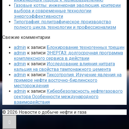
Газовые котлы: инженерная эволюция, критерии
выбора и современные технологии
энергоэффективности
Типография: полиграфическое производство
полного цикла, технологии и профессионализм
Свежие комментарии
admin
к записи
Блокирование техногенных трещин
admin
к записи
ЭНЕРГАЗ: долгосрочная программа
комплексного сервиса в действии
admin
к записи
Исследование влияния нитрата
кальция на свойства тампонажного цемента
admin
к записи
Тиксотропия. Изучение явления на
примере нефти восточно-бирлинского
месторождения
admin
к записи
Кибербезопасность нефтегазового
сектора Особенности международного
взаимодействия
© 2026 Новости о добыче нефти и газа