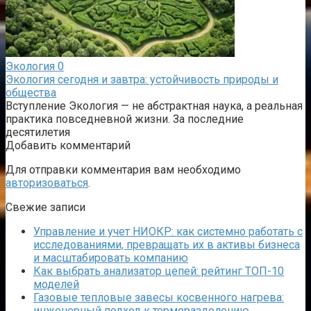
Экология
0
Экология сегодня и завтра: устойчивость природы и
общества
Вступление Экология — не абстрактная наука, а реальная
практика повседневной жизни. За последние
десятилетия
Добавить комментарий
Для отправки комментария вам необходимо
авторизоваться
.
Свежие записи
Управление и учет НИОКР: как системно работать с
исследованиями, превращать их в активы бизнеса
и масштабировать компанию
Как выбрать анализатор цепей: рейтинг ТОП-10
моделей
Газовые тепловые завесы косвенного нагрева:
инженерный подход к терморазделению